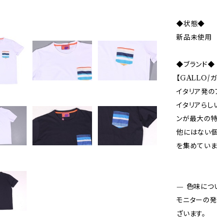
◆状態◆
新品未使用
◆ブランド◆
【GALLO/
イタリア発の
イタリアらし
ンが最大の特
他にはない個
を集めていま
— 色味につ
モニターの発
ざいます。