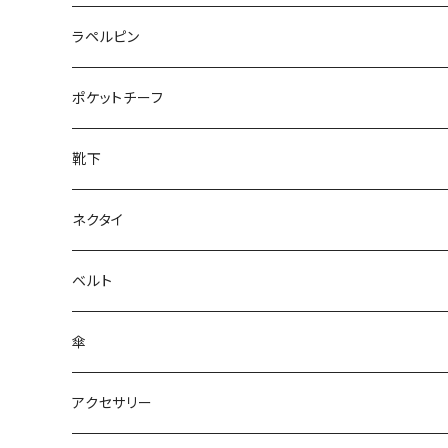
50/XL～
27cm～
ラペルピン
28cm～
ポケットチーフ
靴下
ネクタイ
ベルト
傘
アクセサリー