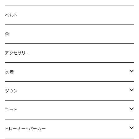
ベルト
傘
アクセサリー
水着
～44/S
ダウン
46/M
～44/S
コート
48/L
46/M
～44/S
トレーナー・パーカー