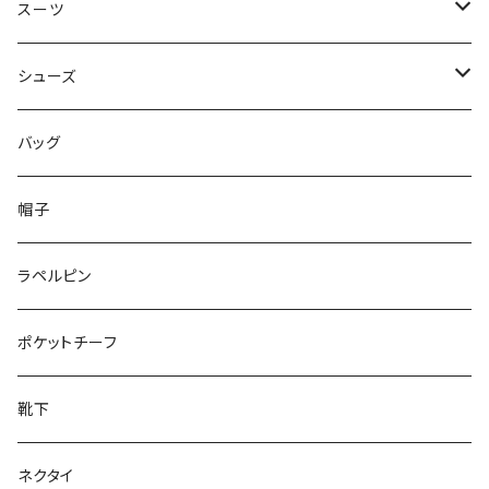
50/XL～
48/L
46/M
～44/S
スーツ
50/XL～
48/L
46/M
～44/S
シューズ
50/XL～
48/L
46/M
～25.5cm
バッグ
50/XL～
48/L
26cm～
帽子
50/XL～
27cm～
ラペルピン
28cm～
ポケットチーフ
靴下
ネクタイ