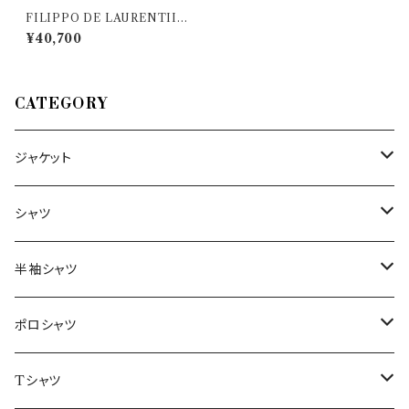
FILIPPO DE LAURENTIIS
（フィリッポ デ ラウレンティス）
¥40,700
丸首セーター 32931
CATEGORY
ジャケット
～44/S
シャツ
46/M
～44/S
半袖シャツ
48/L
46/M
～44/S
ポロシャツ
50/XL～
48/L
46/M
～44/S
Tシャツ