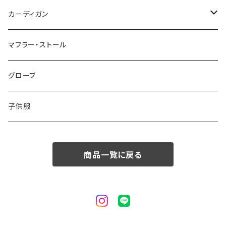
50/XL～
48/L
46/M
～44/S
カーディガン
50/XL～
48/L
46/M
～44/S
マフラー・ストール
50/XL～
48/L
46/M
グローブ
50/XL～
48/L
子供服
50/XL～
商品一覧に戻る