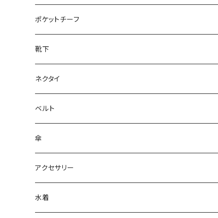
28cm～
ポケットチーフ
靴下
ネクタイ
ベルト
傘
アクセサリー
水着