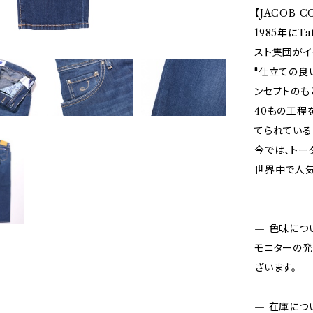
【JACOB 
1985年にT
スト集団がイ
"仕立ての良
ンセプトのも
40もの工程
てられている
今では、トー
世界中で人気
— 色味につ
モニターの発
ざいます。
— 在庫につ