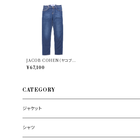
JACOB COHEN（ヤコブコ
ーエン） ジーンズ UQ E07 3
¥67,100
2 S2851 NICK 33061
CATEGORY
ジャケット
～44/S
シャツ