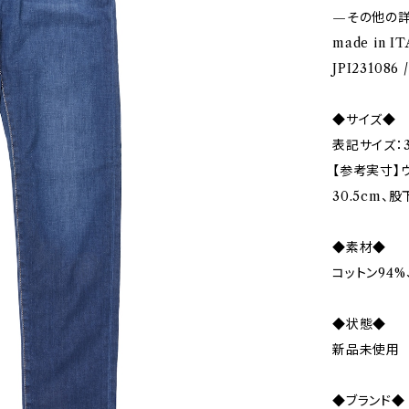
—その他の
made in IT
JPI231086 
◆サイズ◆
表記サイズ：3
【参考実寸】ウ
30.5cm、股
◆素材◆
コットン94%
◆状態◆
新品未使用
◆ブランド◆