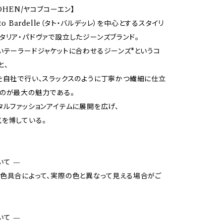
COHEN/ヤコブコーエン】
ato Bardelle（タト・バルデッレ）を中心とするスタイリ
タリア・パドヴァで設立したジーンズブランド。
いテーラードジャケットに合わせるジーンズ"というコ
と、
を自社で行い、スラックスのように丁寧かつ繊細に仕立
のが最大の魅力である。
タルファッションアイテムに展開を広げ、
を博している。
いて —
色具合によって、実際の色と異なって見える場合がご
いて —