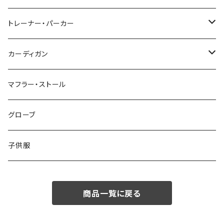
48/L
46/M
～44/S
トレーナー・パーカー
50/XL～
48/L
46/M
～44/S
カーディガン
50/XL～
48/L
46/M
～44/S
マフラー・ストール
50/XL～
48/L
46/M
グローブ
50/XL～
48/L
子供服
50/XL～
商品一覧に戻る