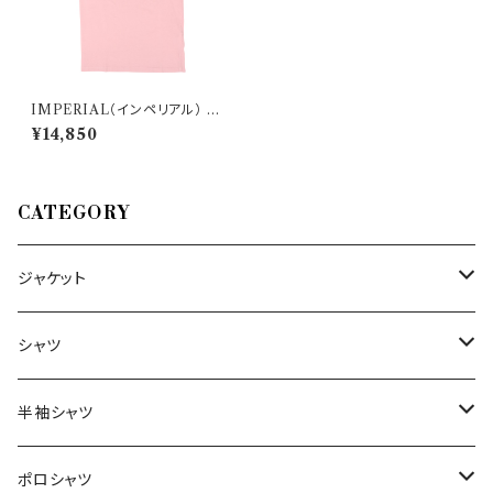
IMPERIAL（インペリアル） U
ネック半袖Tシャツ TC15HCV
¥14,850
TD 33120
CATEGORY
ジャケット
～44/S
シャツ
46/M
～44/S
半袖シャツ
48/L
46/M
～44/S
ポロシャツ