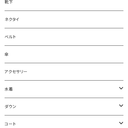
靴下
ネクタイ
ベルト
傘
アクセサリー
水着
～44/S
ダウン
46/M
～44/S
コート