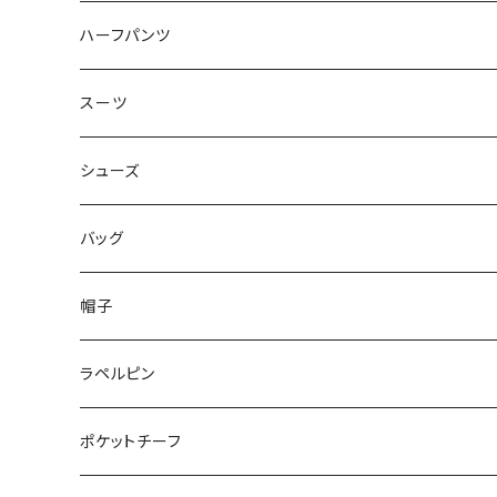
50/XL～
48/L
46/M
～44/S
ハーフパンツ
50/XL～
48/L
46/M
～44/S
スーツ
50/XL～
48/L
46/M
～44/S
シューズ
50/XL～
48/L
46/M
～25.5cm
バッグ
50/XL～
48/L
26cm～
帽子
50/XL～
27cm～
ラペルピン
28cm～
ポケットチーフ