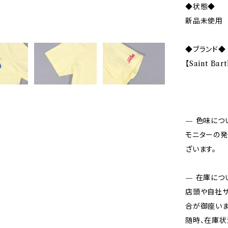
◆状態◆
新品未使用
◆ブランド◆
【Saint Ba
— 色味につ
モニターの発
ざいます。
— 在庫につ
店頭や自社サ
合が御座いま
随時、在庫状