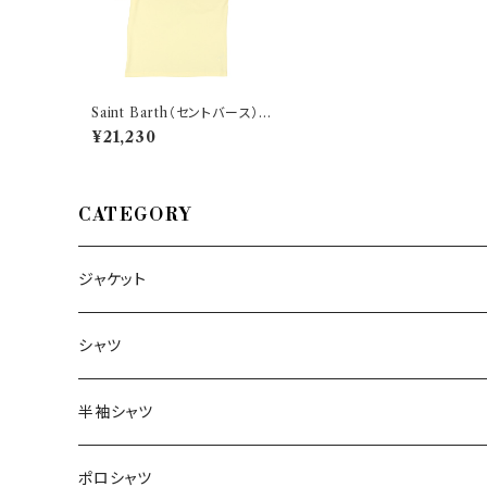
Saint Barth（セントバース）
Uネック半袖Tシャツ SONO
¥21,230
FICO 92 EMB 33122
CATEGORY
ジャケット
～44/S
シャツ
46/M
～44/S
半袖シャツ
48/L
46/M
～44/S
ポロシャツ