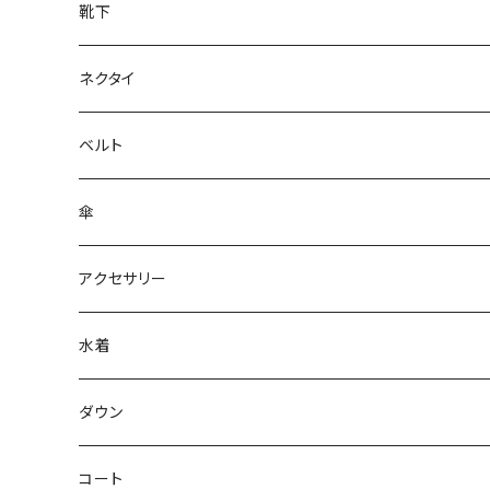
靴下
ネクタイ
ベルト
傘
アクセサリー
水着
～44/S
ダウン
46/M
～44/S
コート