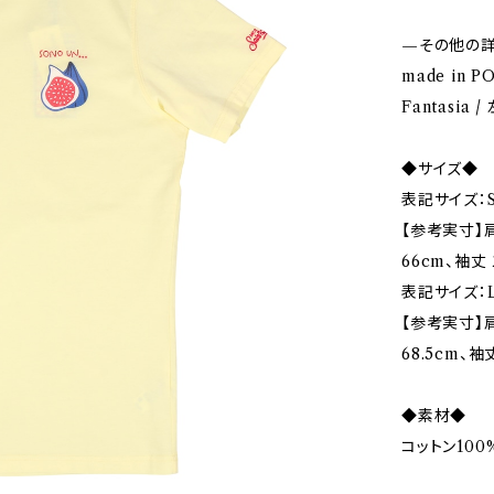
—その他の
made in P
Fantasia
◆サイズ◆
表記サイズ：S
【参考実寸】肩
66cm、袖丈 
表記サイズ：L
【参考実寸】肩
68.5cm、袖
◆素材◆
コットン100