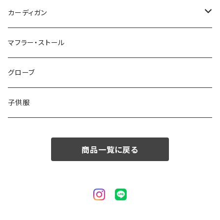
50/XL～
48/L
46/M
～44/S
カーディガン
50/XL～
48/L
46/M
～44/S
マフラー・ストール
50/XL～
48/L
46/M
グローブ
50/XL～
48/L
子供服
50/XL～
商品一覧に戻る