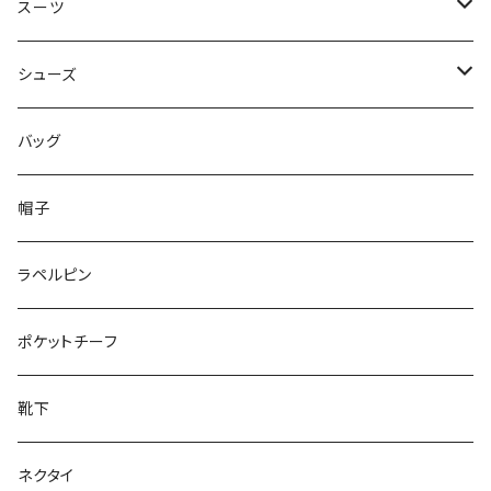
50/XL～
48/L
46/M
～44/S
スーツ
50/XL～
48/L
46/M
～44/S
シューズ
50/XL～
48/L
46/M
～25.5cm
バッグ
50/XL～
48/L
26cm～
帽子
50/XL～
27cm～
ラペルピン
28cm～
ポケットチーフ
靴下
ネクタイ