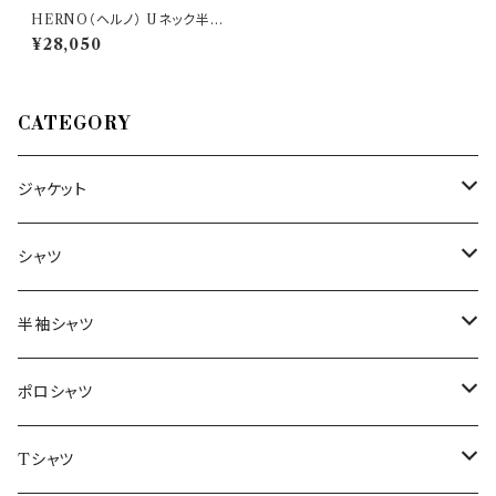
HERNO（ヘルノ） Uネック半袖
Tシャツ JG000144U 52024 3
¥28,050
3248
CATEGORY
ジャケット
～44/S
シャツ
46/M
～44/S
半袖シャツ
48/L
46/M
～44/S
ポロシャツ
50/XL～
48/L
46/M
～44/S
Tシャツ