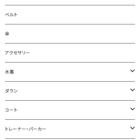
ベルト
傘
アクセサリー
水着
～44/S
ダウン
46/M
～44/S
コート
48/L
46/M
～44/S
トレーナー・パーカー