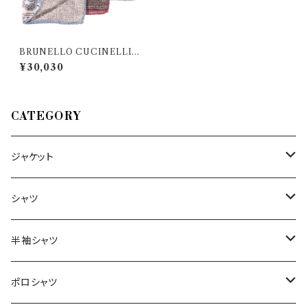
BRUNELLO CUCINELLI
（ブルネロクチネリ） ポケットチ
¥30,030
ーフ MR8690091 33318
CATEGORY
ジャケット
～44/S
シャツ
46/M
～44/S
半袖シャツ
48/L
46/M
～44/S
ポロシャツ