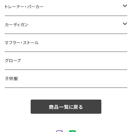
48/L
46/M
～44/S
トレーナー・パーカー
50/XL～
48/L
46/M
～44/S
カーディガン
50/XL～
48/L
46/M
～44/S
マフラー・ストール
50/XL～
48/L
46/M
グローブ
50/XL～
48/L
子供服
50/XL～
商品一覧に戻る