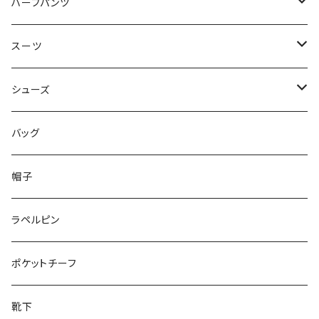
50/XL～
48/L
46/M
～44/S
ハーフパンツ
50/XL～
48/L
46/M
～44/S
スーツ
50/XL～
48/L
46/M
～44/S
シューズ
50/XL～
48/L
46/M
～25.5cm
バッグ
50/XL～
48/L
26cm～
帽子
50/XL～
27cm～
ラペルピン
28cm～
ポケットチーフ
靴下