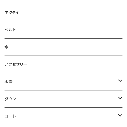
ネクタイ
ベルト
傘
アクセサリー
水着
～44/S
ダウン
46/M
～44/S
コート