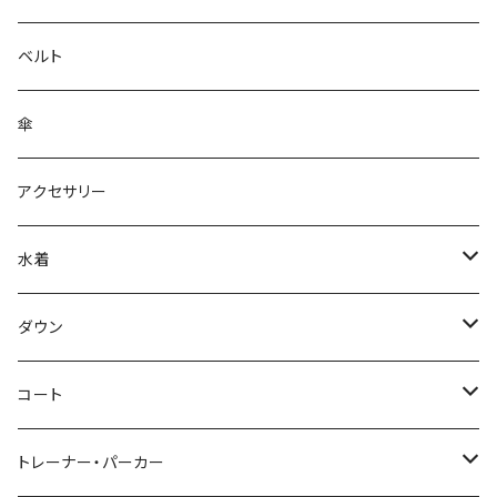
ベルト
傘
アクセサリー
水着
～44/S
ダウン
46/M
～44/S
コート
48/L
46/M
～44/S
トレーナー・パーカー