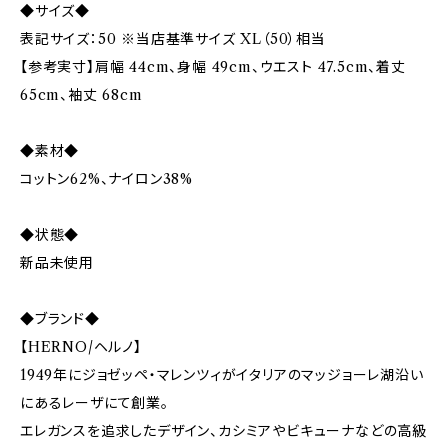
◆サイズ◆
表記サイズ：50 ※当店基準サイズ XL（50）相当
【参考実寸】肩幅 44cm、身幅 49cm、ウエスト 47.5cm、着丈
65cm、袖丈 68cm
◆素材◆
コットン62%、ナイロン38%
◆状態◆
新品未使用
◆ブランド◆
【HERNO/ヘルノ】
1949年にジョゼッペ・マレンツィがイタリアのマッジョーレ湖沿い
にあるレーザにて創業。
エレガンスを追求したデザイン、カシミアやビキューナなどの高級