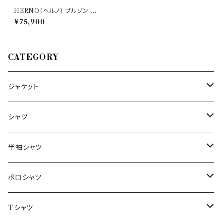
HERNO（ヘルノ） ブルゾン M
C0007U 72003 1100 33252
¥75,900
CATEGORY
ジャケット
～44/S
シャツ
46/M
～44/S
半袖シャツ
48/L
46/M
～44/S
ポロシャツ
50/XL～
48/L
46/M
～44/S
Tシャツ