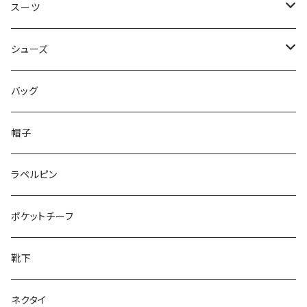
50/XL～
48/L
46/M
～44/S
スーツ
50/XL～
48/L
46/M
～44/S
シューズ
50/XL～
48/L
46/M
～25.5cm
バッグ
50/XL～
48/L
26cm～
帽子
50/XL～
27cm～
ラペルピン
28cm～
ポケットチーフ
靴下
ネクタイ