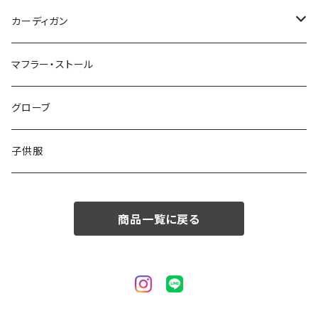
50/XL～
48/L
46/M
～44/S
カーディガン
50/XL～
48/L
46/M
～44/S
マフラー・ストール
50/XL～
48/L
46/M
グローブ
50/XL～
48/L
子供服
50/XL～
商品一覧に戻る