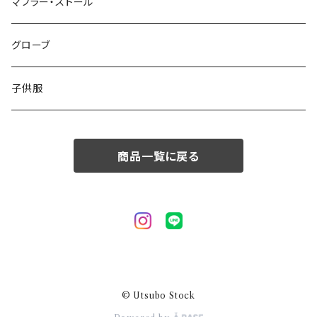
50/XL～
48/L
46/M
～44/S
マフラー・ストール
50/XL～
48/L
46/M
グローブ
50/XL～
48/L
子供服
50/XL～
商品一覧に戻る
© Utsubo Stock