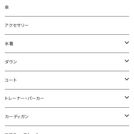
傘
アクセサリー
水着
～44/S
ダウン
46/M
～44/S
コート
48/L
46/M
～44/S
トレーナー・パーカー
50/XL～
48/L
46/M
～44/S
カーディガン