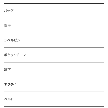
50/XL～
48/L
46/M
～25.5cm
バッグ
50/XL～
48/L
26cm～
帽子
50/XL～
27cm～
ラペルピン
28cm～
ポケットチーフ
靴下
ネクタイ
ベルト