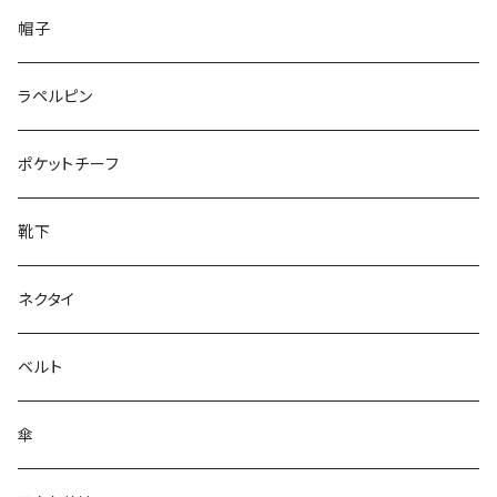
50/XL～
48/L
26cm～
帽子
50/XL～
27cm～
ラペルピン
28cm～
ポケットチーフ
靴下
ネクタイ
ベルト
傘