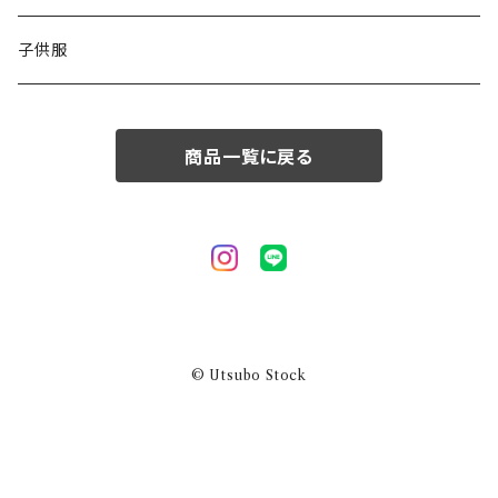
50/XL～
48/L
子供服
50/XL～
商品一覧に戻る
© Utsubo Stock