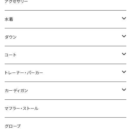
アクセサリー
水着
～44/S
ダウン
46/M
～44/S
コート
48/L
46/M
～44/S
トレーナー・パーカー
50/XL～
48/L
46/M
～44/S
カーディガン
50/XL～
48/L
46/M
～44/S
マフラー・ストール
50/XL～
48/L
46/M
グローブ