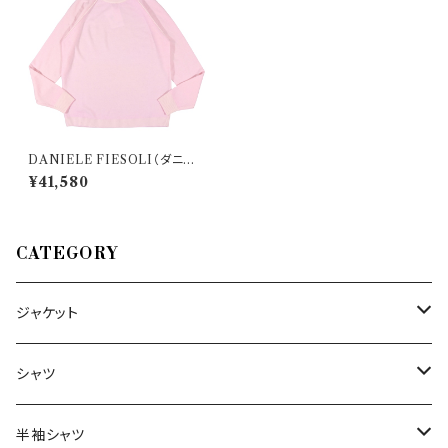
DANIELE FIESOLI（ダニエ
レフィエゾーリ） 丸首セーター 2
¥41,580
024/02 DF 7200 33331
CATEGORY
ジャケット
～44/S
シャツ
46/M
～44/S
半袖シャツ