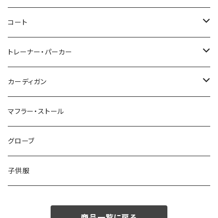
46/M
～44/S
コート
48/L
46/M
～44/S
トレーナー・パーカー
50/XL～
48/L
46/M
～44/S
カーディガン
50/XL～
48/L
46/M
～44/S
マフラー・ストール
50/XL～
48/L
46/M
グローブ
50/XL～
48/L
子供服
50/XL～
商品一覧に戻る