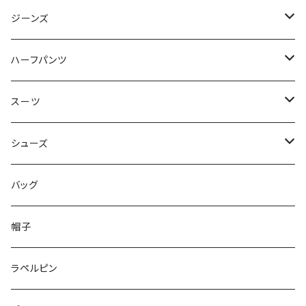
50/XL～
48/L
46/M
～44/S
ジーンズ
50/XL～
48/L
46/M
～44/S
ハーフパンツ
50/XL～
48/L
46/M
～44/S
スーツ
50/XL～
48/L
46/M
～44/S
シューズ
50/XL～
48/L
46/M
～25.5cm
バッグ
50/XL～
48/L
26cm～
帽子
50/XL～
27cm～
ラペルピン