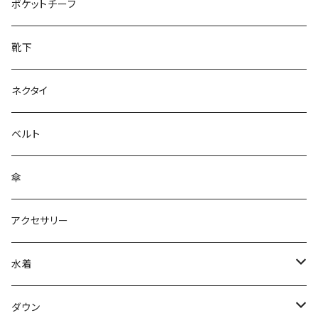
28cm～
ポケットチーフ
靴下
ネクタイ
ベルト
傘
アクセサリー
水着
～44/S
ダウン