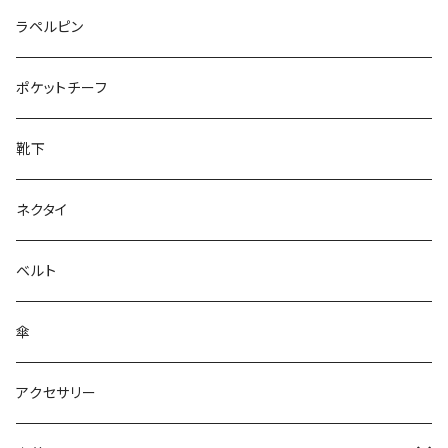
50/XL～
27cm～
ラペルピン
28cm～
ポケットチーフ
靴下
ネクタイ
ベルト
傘
アクセサリー