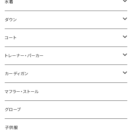
水着
～44/S
ダウン
46/M
～44/S
コート
48/L
46/M
～44/S
トレーナー・パーカー
50/XL～
48/L
46/M
～44/S
カーディガン
50/XL～
48/L
46/M
～44/S
マフラー・ストール
50/XL～
48/L
46/M
グローブ
50/XL～
48/L
子供服