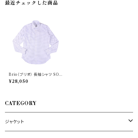
最近チェックした商品
Brio（ブリオ） 長袖シャツ SO0
0D0 SLIM MDR4601 3348
¥28,050
1
CATEGORY
ジャケット