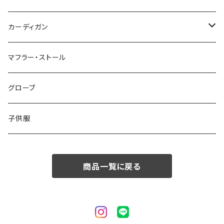
50/XL～
48/L
46/M
～44/S
カーディガン
50/XL～
48/L
46/M
～44/S
マフラー・ストール
50/XL～
48/L
46/M
グローブ
50/XL～
48/L
子供服
50/XL～
商品一覧に戻る