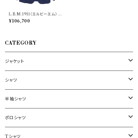
L.B.M.1911（エルビーエム） ジ
ャケット 2811 35204/1 33497
¥106,700
CATEGORY
ジャケット
～44/S
シャツ
46/M
～44/S
半袖シャツ
48/L
46/M
～44/S
ポロシャツ
50/XL～
48/L
46/M
～44/S
Tシャツ