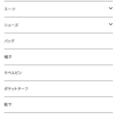
50/XL～
48/L
46/M
～44/S
スーツ
50/XL～
48/L
46/M
～44/S
シューズ
50/XL～
48/L
46/M
～25.5cm
バッグ
50/XL～
48/L
26cm～
帽子
50/XL～
27cm～
ラペルピン
28cm～
ポケットチーフ
靴下