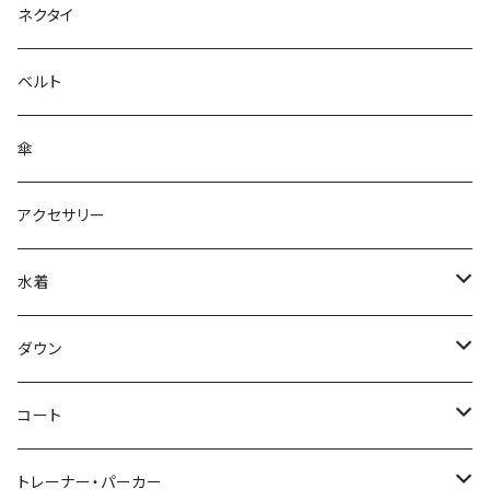
ネクタイ
ベルト
傘
アクセサリー
水着
～44/S
ダウン
46/M
～44/S
コート
48/L
46/M
～44/S
トレーナー・パーカー