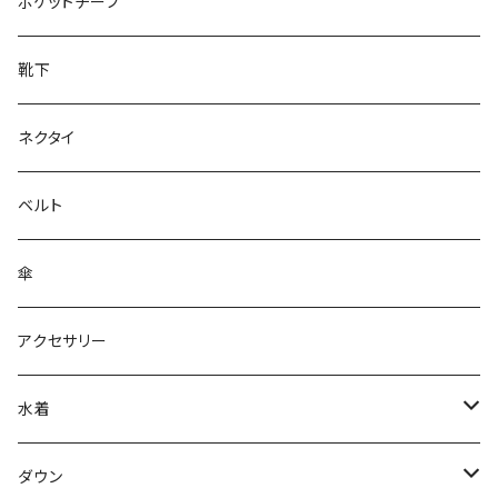
28cm～
ポケットチーフ
靴下
ネクタイ
ベルト
傘
アクセサリー
水着
～44/S
ダウン