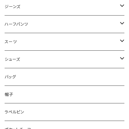
50/XL～
48/L
46/M
～44/S
ジーンズ
50/XL～
48/L
46/M
～44/S
ハーフパンツ
50/XL～
48/L
46/M
～44/S
スーツ
50/XL～
48/L
46/M
～44/S
シューズ
50/XL～
48/L
46/M
～25.5cm
バッグ
50/XL～
48/L
26cm～
帽子
50/XL～
27cm～
ラペルピン