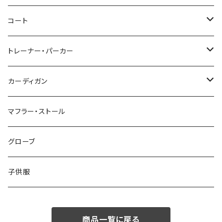
46/M
～44/S
コート
48/L
46/M
～44/S
トレーナー・パーカー
50/XL～
48/L
46/M
～44/S
カーディガン
50/XL～
48/L
46/M
～44/S
マフラー・ストール
50/XL～
48/L
46/M
グローブ
50/XL～
48/L
子供服
50/XL～
商品一覧に戻る