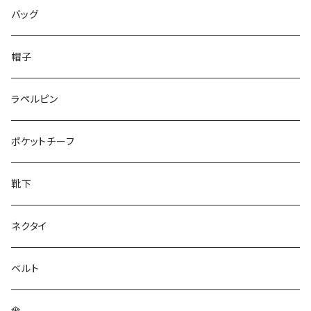
50/XL～
48/L
46/M
～25.5cm
バッグ
50/XL～
48/L
26cm～
帽子
50/XL～
27cm～
ラペルピン
28cm～
ポケットチーフ
靴下
ネクタイ
ベルト