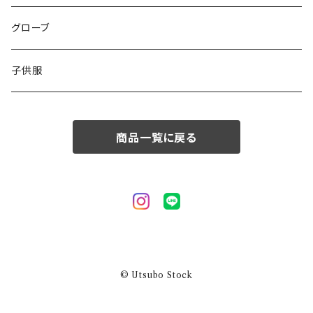
50/XL～
48/L
46/M
グローブ
50/XL～
48/L
子供服
50/XL～
商品一覧に戻る
© Utsubo Stock