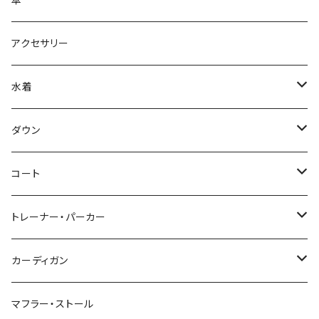
傘
アクセサリー
水着
～44/S
ダウン
46/M
～44/S
コート
48/L
46/M
～44/S
トレーナー・パーカー
50/XL～
48/L
46/M
～44/S
カーディガン
50/XL～
48/L
46/M
～44/S
マフラー・ストール