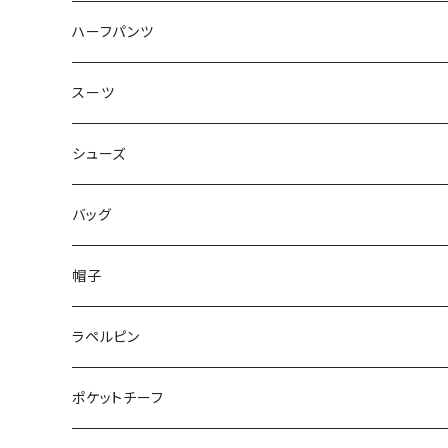
50/XL～
48/L
46/M
～44/S
ハーフパンツ
50/XL～
48/L
46/M
～44/S
スーツ
50/XL～
48/L
46/M
～44/S
シューズ
50/XL～
48/L
46/M
～25.5cm
バッグ
50/XL～
48/L
26cm～
帽子
50/XL～
27cm～
ラペルピン
28cm～
ポケットチーフ