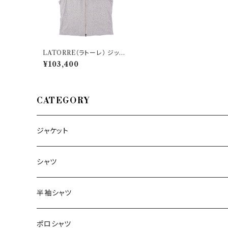
LATORRE（ラトーレ） ジップ
アップベスト GL03 JE068 3
¥103,400
3511
CATEGORY
ジャケット
～44/S
シャツ
46/M
～44/S
半袖シャツ
48/L
46/M
～44/S
ポロシャツ