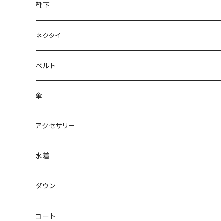
靴下
ネクタイ
ベルト
傘
アクセサリー
水着
～44/S
ダウン
46/M
～44/S
コート