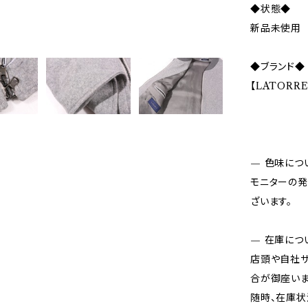
◆状態◆
新品未使用
◆ブランド◆
【LATORR
— 色味につ
モニターの発
ざいます。
— 在庫につ
店頭や自社サ
合が御座いま
随時、在庫状