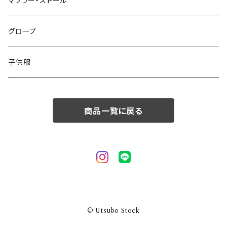
50/XL～
48/L
46/M
～44/S
マフラー・ストール
50/XL～
48/L
46/M
グローブ
50/XL～
48/L
子供服
50/XL～
商品一覧に戻る
© Utsubo Stock