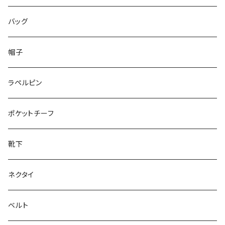
50/XL～
48/L
46/M
～25.5cm
バッグ
50/XL～
48/L
26cm～
帽子
50/XL～
27cm～
ラペルピン
28cm～
ポケットチーフ
靴下
ネクタイ
ベルト