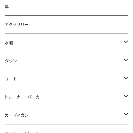
傘
アクセサリー
水着
～44/S
ダウン
46/M
～44/S
コート
48/L
46/M
～44/S
トレーナー・パーカー
50/XL～
48/L
46/M
～44/S
カーディガン