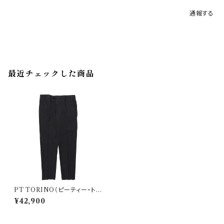
通報する
最近チェックした商品
PT TORINO（ピーティー・トリ
ノ） パンツ SKINNY FIT 336
¥42,900
40