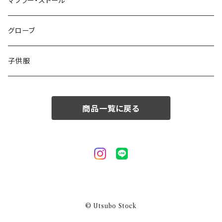
50/XL～
48/L
46/M
～44/S
マフラー・ストール
50/XL～
48/L
46/M
グローブ
50/XL～
48/L
子供服
50/XL～
商品一覧に戻る
© Utsubo Stock