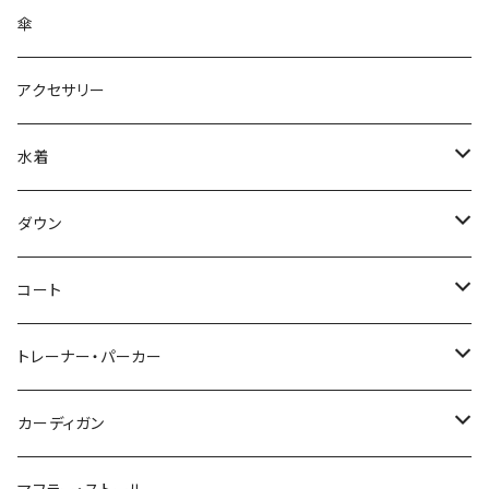
傘
アクセサリー
水着
～44/S
ダウン
46/M
～44/S
コート
48/L
46/M
～44/S
トレーナー・パーカー
50/XL～
48/L
46/M
～44/S
カーディガン