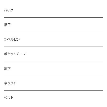
50/XL～
48/L
46/M
～25.5cm
バッグ
50/XL～
48/L
26cm～
帽子
50/XL～
27cm～
ラペルピン
28cm～
ポケットチーフ
靴下
ネクタイ
ベルト