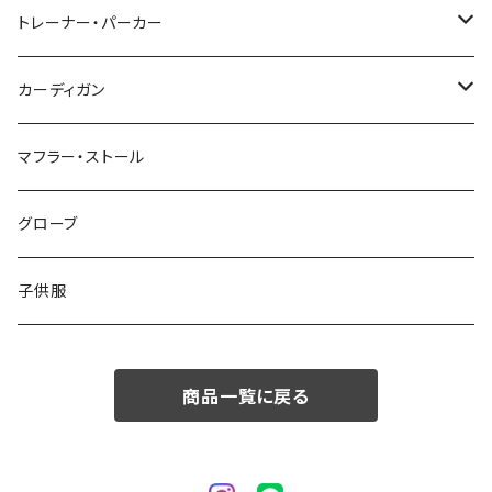
48/L
46/M
～44/S
トレーナー・パーカー
50/XL～
48/L
46/M
～44/S
カーディガン
50/XL～
48/L
46/M
～44/S
マフラー・ストール
50/XL～
48/L
46/M
グローブ
50/XL～
48/L
子供服
50/XL～
商品一覧に戻る