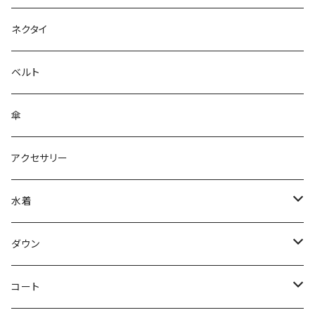
ネクタイ
ベルト
傘
アクセサリー
水着
～44/S
ダウン
46/M
～44/S
コート