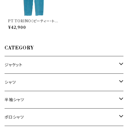
PT TORINO（ピーティー・トリ
ノ） パンツ Edge 33604
¥42,900
CATEGORY
ジャケット
～44/S
シャツ
46/M
～44/S
半袖シャツ
48/L
46/M
～44/S
ポロシャツ