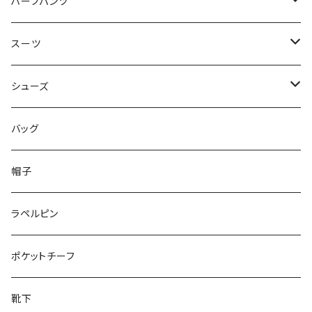
50/XL～
48/L
46/M
～44/S
ハーフパンツ
50/XL～
48/L
46/M
～44/S
スーツ
50/XL～
48/L
46/M
～44/S
シューズ
50/XL～
48/L
46/M
～25.5cm
バッグ
50/XL～
48/L
26cm～
帽子
50/XL～
27cm～
ラペルピン
28cm～
ポケットチーフ
靴下