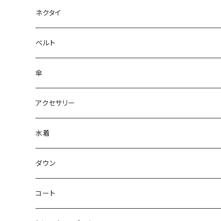
ネクタイ
ベルト
傘
アクセサリー
水着
～44/S
ダウン
46/M
～44/S
コート