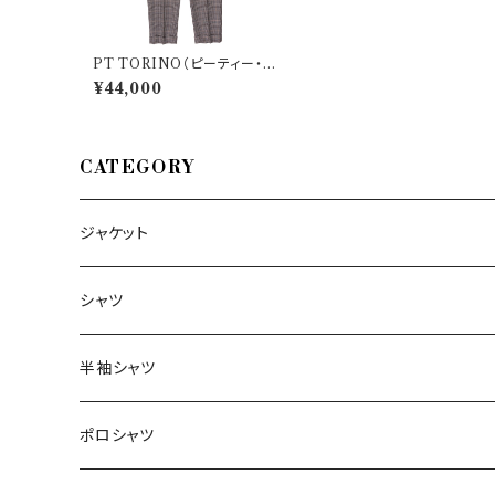
PT TORINO（ピーティー・ト
リノ） パンツ Edge 33608
¥44,000
CATEGORY
ジャケット
～44/S
シャツ
46/M
～44/S
半袖シャツ
48/L
46/M
～44/S
ポロシャツ