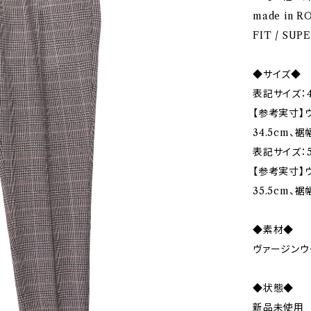
made in R
FIT / SUP
◆サイズ◆
表記サイズ：4
【参考実寸】ウ
34.5cm、裾
表記サイズ：5
【参考実寸】ウエ
35.5cm、裾幅
◆素材◆
ヴァージンウ
◆状態◆
新品未使用