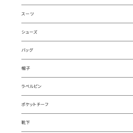
50/XL～
48/L
46/M
～44/S
スーツ
50/XL～
48/L
46/M
～44/S
シューズ
50/XL～
48/L
46/M
～25.5cm
バッグ
50/XL～
48/L
26cm～
帽子
50/XL～
27cm～
ラペルピン
28cm～
ポケットチーフ
靴下