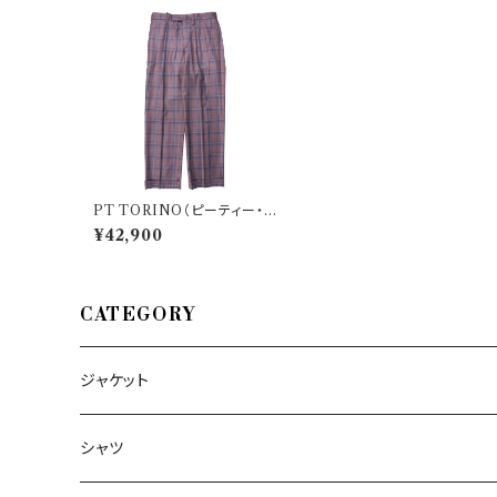
PT TORINO（ピーティー・ト
リノ） パンツ QUINDICI 33
¥42,900
628
CATEGORY
ジャケット
～44/S
シャツ