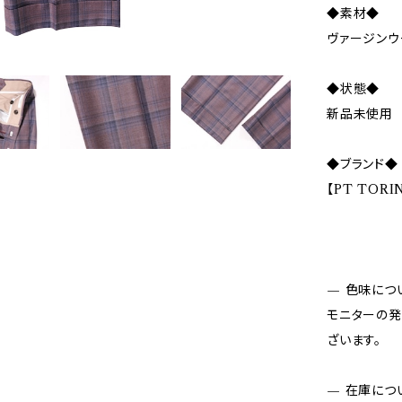
◆素材◆
ヴァージンウ
◆状態◆
新品未使用
◆ブランド◆
【PT TOR
— 色味につ
モニターの発
ざいます。
— 在庫につ