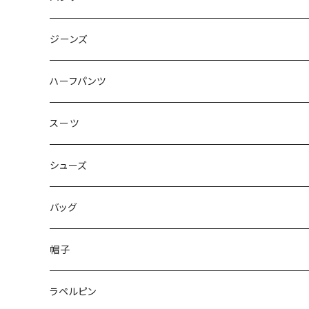
50/XL～
48/L
46/M
～44/S
ジーンズ
50/XL～
48/L
46/M
～44/S
ハーフパンツ
50/XL～
48/L
46/M
～44/S
スーツ
50/XL～
48/L
46/M
～44/S
シューズ
50/XL～
48/L
46/M
～25.5cm
バッグ
50/XL～
48/L
26cm～
帽子
50/XL～
27cm～
ラペルピン