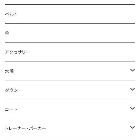
ベルト
傘
アクセサリー
水着
～44/S
ダウン
46/M
～44/S
コート
48/L
46/M
～44/S
トレーナー・パーカー