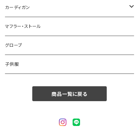
50/XL～
48/L
46/M
～44/S
カーディガン
50/XL～
48/L
46/M
～44/S
マフラー・ストール
50/XL～
48/L
46/M
グローブ
50/XL～
48/L
子供服
50/XL～
商品一覧に戻る