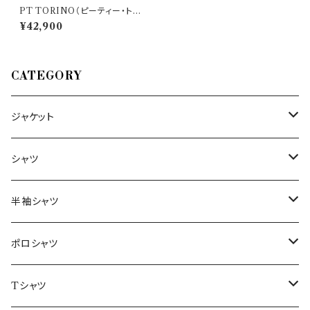
PT TORINO（ピーティー・トリ
ノ） パンツ SUPERSLIM FIT
¥42,900
33633
CATEGORY
ジャケット
～44/S
シャツ
46/M
～44/S
半袖シャツ
48/L
46/M
～44/S
ポロシャツ
50/XL～
48/L
46/M
～44/S
Tシャツ