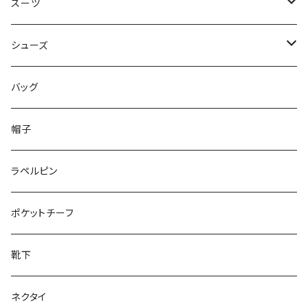
50/XL～
48/L
46/M
～44/S
スーツ
50/XL～
48/L
46/M
～44/S
シューズ
50/XL～
48/L
46/M
～25.5cm
バッグ
50/XL～
48/L
26cm～
帽子
50/XL～
27cm～
ラペルピン
28cm～
ポケットチーフ
靴下
ネクタイ