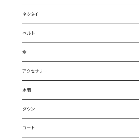
ネクタイ
ベルト
傘
アクセサリー
水着
～44/S
ダウン
46/M
～44/S
コート