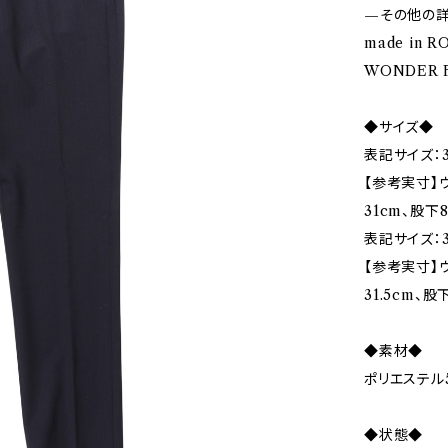
—その他の
made in R
WONDER F
◆サイズ◆
表記サイズ：3
【参考実寸】ウ
31cm、股下8
表記サイズ：3
【参考実寸】ウ
31.5cm、股
◆素材◆
ポリエステル5
◆状態◆