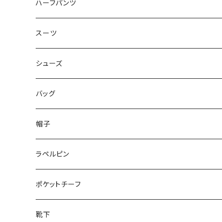
50/XL～
48/L
46/M
～44/S
ハーフパンツ
50/XL～
48/L
46/M
～44/S
スーツ
50/XL～
48/L
46/M
～44/S
シューズ
50/XL～
48/L
46/M
～25.5cm
バッグ
50/XL～
48/L
26cm～
帽子
50/XL～
27cm～
ラペルピン
28cm～
ポケットチーフ
靴下