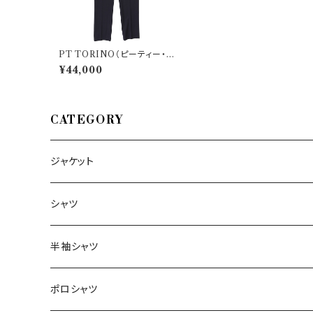
PT TORINO（ピーティー・ト
リノ） パンツ Travel 33657
¥44,000
CATEGORY
ジャケット
～44/S
シャツ
46/M
～44/S
半袖シャツ
48/L
46/M
～44/S
ポロシャツ