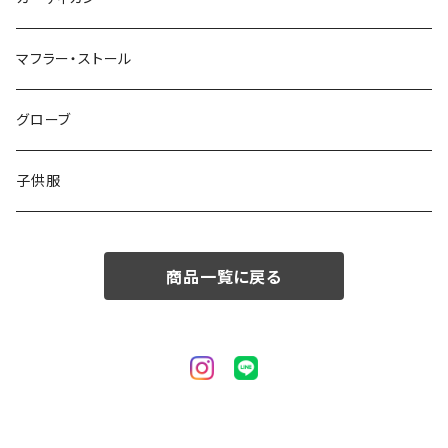
50/XL～
48/L
46/M
～44/S
マフラー・ストール
50/XL～
48/L
46/M
グローブ
50/XL～
48/L
子供服
50/XL～
商品一覧に戻る