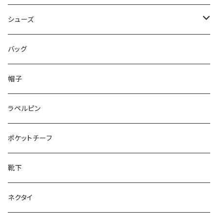
50/XL～
48/L
46/M
～44/S
シューズ
50/XL～
48/L
46/M
～25.5cm
バッグ
50/XL～
48/L
26cm～
帽子
50/XL～
27cm～
ラペルピン
28cm～
ポケットチーフ
靴下
ネクタイ