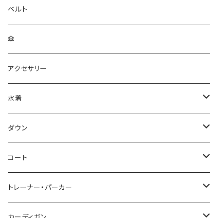
ベルト
傘
アクセサリー
水着
～44/S
ダウン
46/M
～44/S
コート
48/L
46/M
～44/S
トレーナー・パーカー
50/XL～
48/L
46/M
～44/S
カーディガン