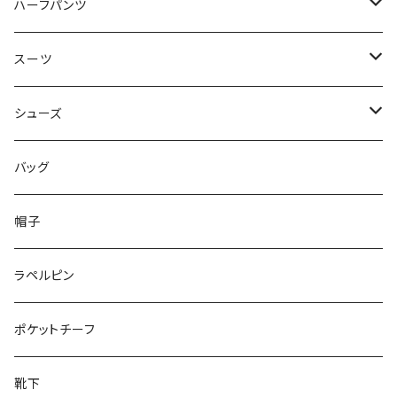
50/XL～
48/L
46/M
～44/S
ハーフパンツ
50/XL～
48/L
46/M
～44/S
スーツ
50/XL～
48/L
46/M
～44/S
シューズ
50/XL～
48/L
46/M
～25.5cm
バッグ
50/XL～
48/L
26cm～
帽子
50/XL～
27cm～
ラペルピン
28cm～
ポケットチーフ
靴下