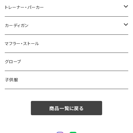
48/L
46/M
～44/S
トレーナー・パーカー
50/XL～
48/L
46/M
～44/S
カーディガン
50/XL～
48/L
46/M
～44/S
マフラー・ストール
50/XL～
48/L
46/M
グローブ
50/XL～
48/L
子供服
50/XL～
商品一覧に戻る