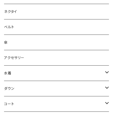
ネクタイ
ベルト
傘
アクセサリー
水着
～44/S
ダウン
46/M
～44/S
コート