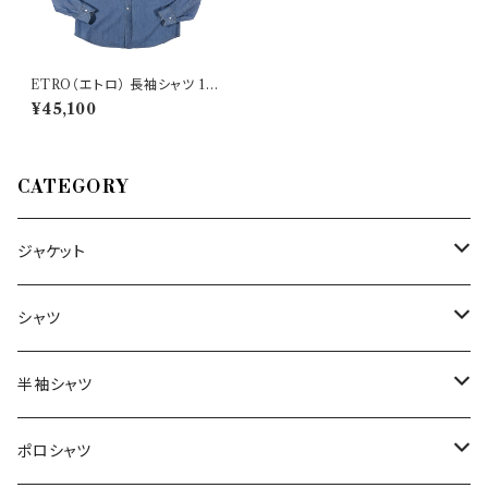
ETRO（エトロ） 長袖シャツ 131
U1144 560760 25003 3380
¥45,100
9
CATEGORY
ジャケット
～44/S
シャツ
46/M
～44/S
半袖シャツ
48/L
46/M
～44/S
ポロシャツ