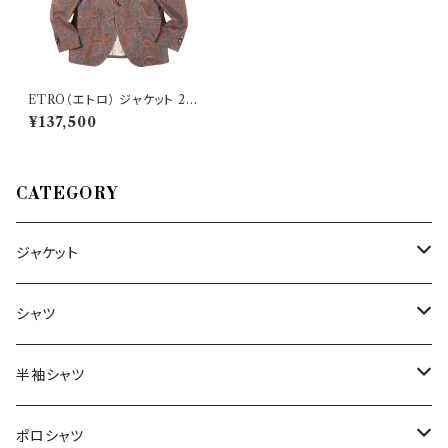
ETRO（エトロ） ジャケット 202
E1187 Q0176 020003 3381
¥137,500
0
CATEGORY
ジャケット
～44/S
シャツ
46/M
～44/S
半袖シャツ
48/L
46/M
～44/S
ポロシャツ