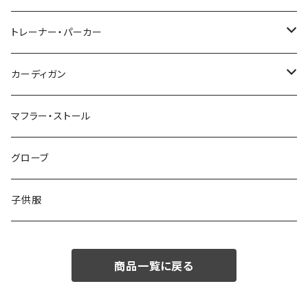
48/L
46/M
～44/S
トレーナー・パーカー
50/XL～
48/L
46/M
～44/S
カーディガン
50/XL～
48/L
46/M
～44/S
マフラー・ストール
50/XL～
48/L
46/M
グローブ
50/XL～
48/L
子供服
50/XL～
商品一覧に戻る