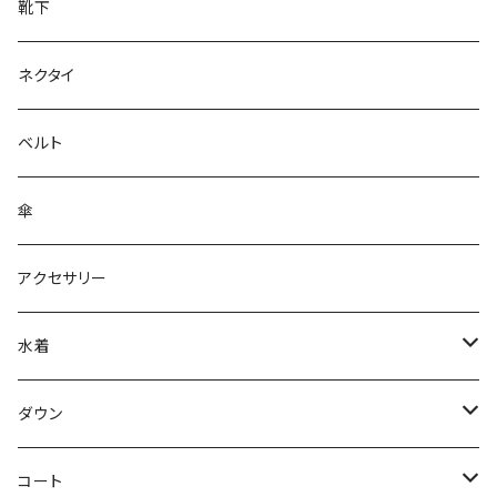
靴下
ネクタイ
ベルト
傘
アクセサリー
水着
～44/S
ダウン
46/M
～44/S
コート