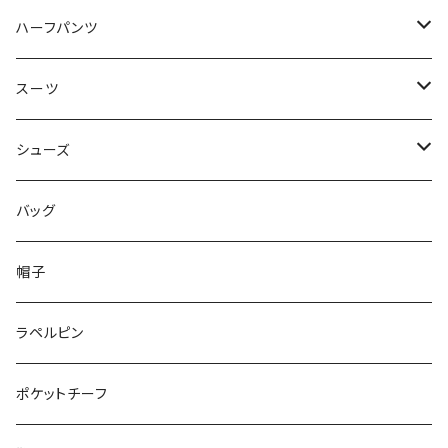
50/XL～
48/L
46/M
～44/S
ハーフパンツ
50/XL～
48/L
46/M
～44/S
スーツ
50/XL～
48/L
46/M
～44/S
シューズ
50/XL～
48/L
46/M
～25.5cm
バッグ
50/XL～
48/L
26cm～
帽子
50/XL～
27cm～
ラペルピン
28cm～
ポケットチーフ