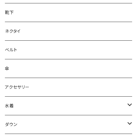
靴下
ネクタイ
ベルト
傘
アクセサリー
水着
～44/S
ダウン