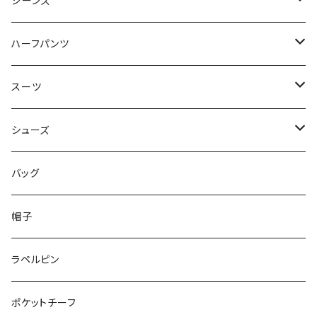
50/XL～
48/L
46/M
～44/S
ジーンズ
50/XL～
48/L
46/M
～44/S
ハーフパンツ
50/XL～
48/L
46/M
～44/S
スーツ
50/XL～
48/L
46/M
～44/S
シューズ
50/XL～
48/L
46/M
～25.5cm
バッグ
50/XL～
48/L
26cm～
帽子
50/XL～
27cm～
ラペルピン
28cm～
ポケットチーフ