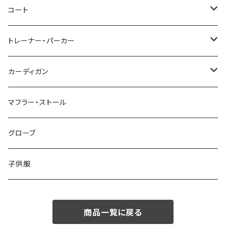
46/M
～44/S
コート
48/L
46/M
～44/S
トレーナー・パーカー
50/XL～
48/L
46/M
～44/S
カーディガン
50/XL～
48/L
46/M
～44/S
マフラー・ストール
50/XL～
48/L
46/M
グローブ
50/XL～
48/L
子供服
50/XL～
商品一覧に戻る