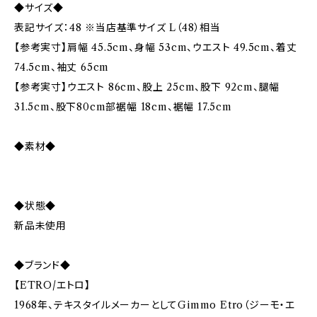
◆サイズ◆
表記サイズ：48 ※当店基準サイズ L（48）相当
【参考実寸】肩幅 45.5cm、身幅 53cm、ウエスト 49.5cm、着丈
74.5cm、袖丈 65cm
【参考実寸】ウエスト 86cm、股上 25cm、股下 92cm、腿幅
31.5cm、股下80cm部裾幅 18cm、裾幅 17.5cm
◆素材◆
◆状態◆
新品未使用
◆ブランド◆
【ETRO/エトロ】
1968年、テキスタイルメーカーとしてGimmo Etro（ジーモ・エ