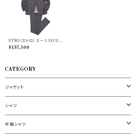
ETRO（エトロ） スーツ 131 U1
A94 040600 00103 33823
¥157,300
CATEGORY
ジャケット
～44/S
シャツ
46/M
～44/S
半袖シャツ