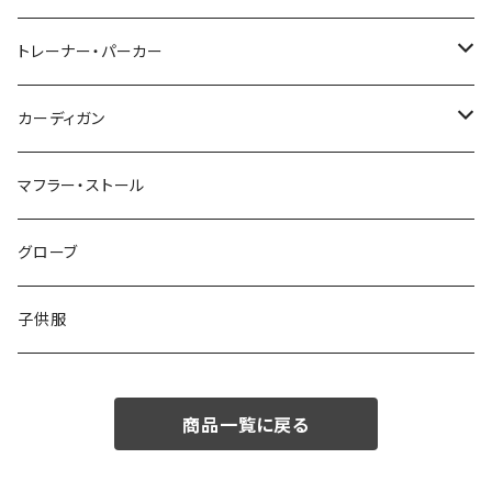
48/L
46/M
～44/S
トレーナー・パーカー
50/XL～
48/L
46/M
～44/S
カーディガン
50/XL～
48/L
46/M
～44/S
マフラー・ストール
50/XL～
48/L
46/M
グローブ
50/XL～
48/L
子供服
50/XL～
商品一覧に戻る