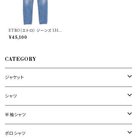
ETRO（エトロ） ジーンズ 131 U
1244 287750 20103 33827
¥45,100
CATEGORY
ジャケット
～44/S
シャツ
46/M
～44/S
半袖シャツ
48/L
46/M
～44/S
ポロシャツ