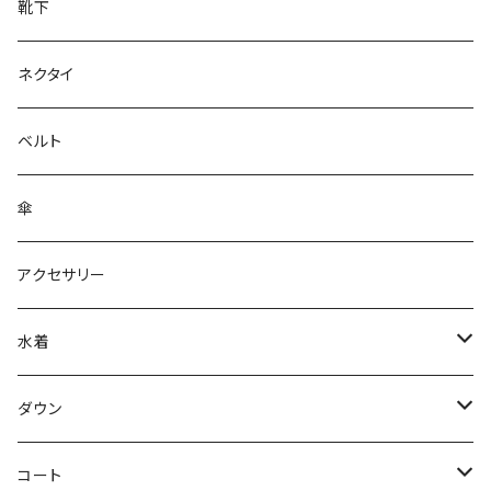
靴下
ネクタイ
ベルト
傘
アクセサリー
水着
～44/S
ダウン
46/M
～44/S
コート