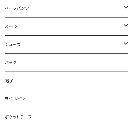
50/XL～
48/L
46/M
～44/S
ハーフパンツ
50/XL～
48/L
46/M
～44/S
スーツ
50/XL～
48/L
46/M
～44/S
シューズ
50/XL～
48/L
46/M
～25.5cm
バッグ
50/XL～
48/L
26cm～
帽子
50/XL～
27cm～
ラペルピン
28cm～
ポケットチーフ