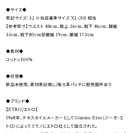
◆サイズ◆
表記サイズ：32 ※当店基準サイズ XL（50）相当
【参考実寸】ウエスト 88cm、股上 26cm、股下 86cm、腿幅
33cm、股下80cm部裾幅 19cm、裾幅 17.5cm
◆素材◆
コットン100%
◆状態◆
新品未使用、素材表記無し/後ろ革パッチに脱色箇所あり
◆ブランド◆
【ETRO/エトロ】
1968年、テキスタイルメーカーとしてGimmo Etro（ジーモ・エ
トロ）によってミラノにエトロ社として設立された。