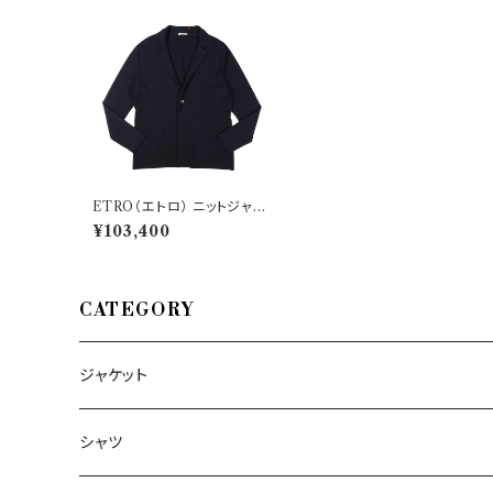
ETRO（エトロ） ニットジャケ
ット 132 U1408 395810 20
¥103,400
003 33828
CATEGORY
ジャケット
～44/S
シャツ