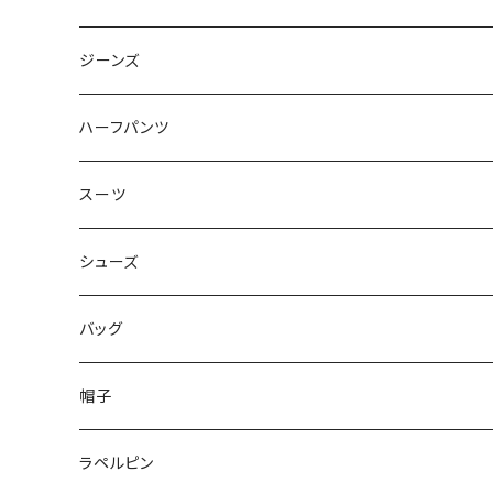
50/XL～
48/L
46/M
～44/S
ジーンズ
50/XL～
48/L
46/M
～44/S
ハーフパンツ
50/XL～
48/L
46/M
～44/S
スーツ
50/XL～
48/L
46/M
～44/S
シューズ
50/XL～
48/L
46/M
～25.5cm
バッグ
50/XL～
48/L
26cm～
帽子
50/XL～
27cm～
ラペルピン