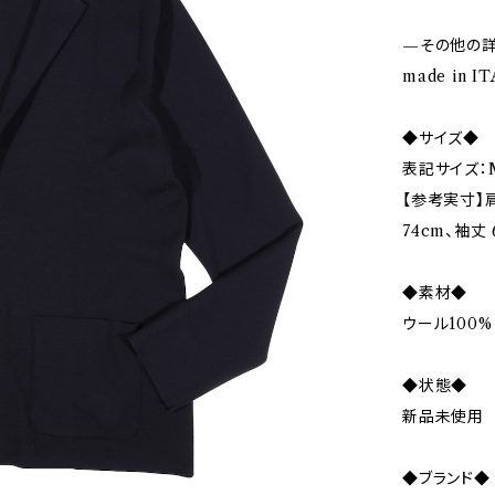
—その他の
made in I
◆サイズ◆
表記サイズ：
【参考実寸】肩
74cm、袖丈 
◆素材◆
ウール100%
◆状態◆
新品未使用
◆ブランド◆