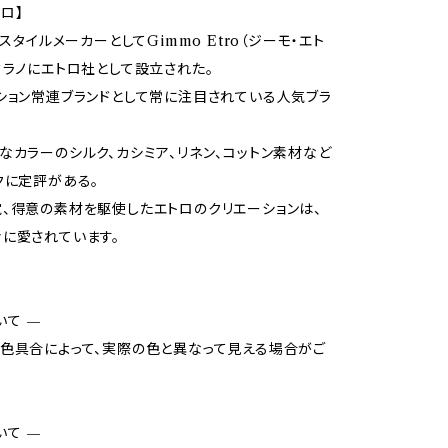
トロ】
キスタイルメーカーとしてGimmo Etro（ジーモ・エト
ミラノにエトロ社として設立された。
ション常連ブランドとして常に注目されている人気ブラ
なカラーのシルク、カシミア、リネン、コットン素材など
クに定評がある。
、得意の素材を駆使したエトロのクリエーションは、
に愛されています。
いて —
色具合によって、実際の色と異なって見える場合がご
いて —