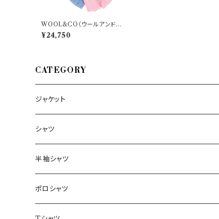
WOOL&CO（ウールアンドコ
ー） マフラー 2024/02 WO
¥24,750
4715 33400
CATEGORY
ジャケット
～44/S
シャツ
46/M
～44/S
半袖シャツ
48/L
46/M
～44/S
ポロシャツ
50/XL～
48/L
46/M
～44/S
Tシャツ