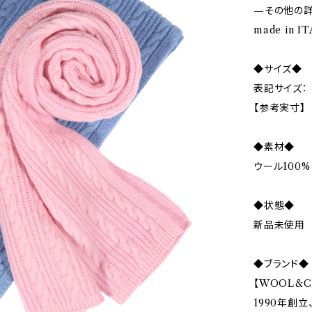
—その他の
made in IT
◆サイズ◆
表記サイズ：
【参考実寸】
◆素材◆
ウール100%
◆状態◆
新品未使用
◆ブランド◆
【WOOL&
1990年創