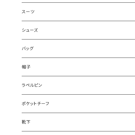
50/XL～
48/L
46/M
～44/S
スーツ
50/XL～
48/L
46/M
～44/S
シューズ
50/XL～
48/L
46/M
～25.5cm
バッグ
50/XL～
48/L
26cm～
帽子
50/XL～
27cm～
ラペルピン
28cm～
ポケットチーフ
靴下