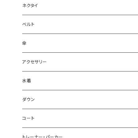
ネクタイ
ベルト
傘
アクセサリー
水着
～44/S
ダウン
46/M
～44/S
コート
48/L
46/M
～44/S
トレーナー・パーカー