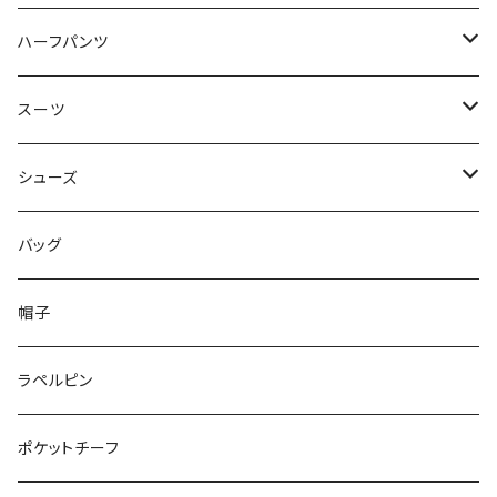
50/XL～
48/L
46/M
～44/S
ハーフパンツ
50/XL～
48/L
46/M
～44/S
スーツ
50/XL～
48/L
46/M
～44/S
シューズ
50/XL～
48/L
46/M
～25.5cm
バッグ
50/XL～
48/L
26cm～
帽子
50/XL～
27cm～
ラペルピン
28cm～
ポケットチーフ