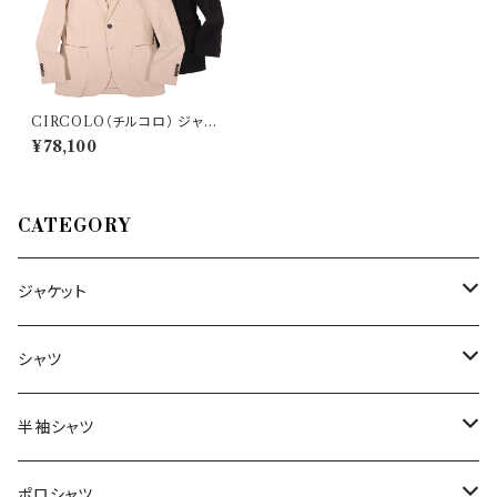
CIRCOLO（チルコロ） ジャケッ
ト CN4440 34748
¥78,100
CATEGORY
ジャケット
～44/S
シャツ
46/M
～44/S
半袖シャツ
48/L
46/M
～44/S
ポロシャツ