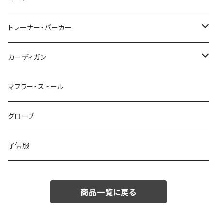
48/L
46/M
～44/S
トレーナー・パーカー
50/XL～
48/L
46/M
～44/S
カーディガン
50/XL～
48/L
46/M
～44/S
マフラー・ストール
50/XL～
48/L
46/M
グローブ
50/XL～
48/L
子供服
50/XL～
商品一覧に戻る