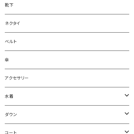
靴下
ネクタイ
ベルト
傘
アクセサリー
水着
～44/S
ダウン
46/M
～44/S
コート