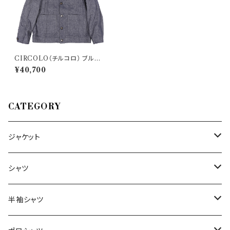
CIRCOLO（チルコロ） ブルゾ
ン CN4370 34729
¥40,700
CATEGORY
ジャケット
～44/S
シャツ
46/M
～44/S
半袖シャツ