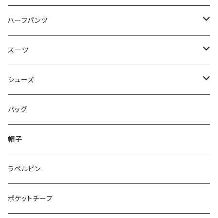
50/XL～
48/L
46/M
～44/S
ハーフパンツ
50/XL～
48/L
46/M
～44/S
スーツ
50/XL～
48/L
46/M
～44/S
シューズ
50/XL～
48/L
46/M
～25.5cm
バッグ
50/XL～
48/L
26cm～
帽子
50/XL～
27cm～
ラペルピン
28cm～
ポケットチーフ