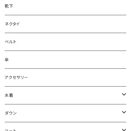
靴下
ネクタイ
ベルト
傘
アクセサリー
水着
～44/S
ダウン
46/M
～44/S