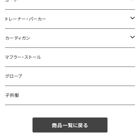
コート
48/L
46/M
～44/S
トレーナー・パーカー
50/XL～
48/L
46/M
～44/S
カーディガン
50/XL～
48/L
46/M
～44/S
マフラー・ストール
50/XL～
48/L
46/M
グローブ
50/XL～
48/L
子供服
50/XL～
商品一覧に戻る