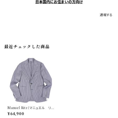
日本国内にお住まいの方向け
通報する
最近チェックした商品
Manuel Ritz（マニュエル リッ
ツ） ジャケット 3632G2728 34
¥64,900
770