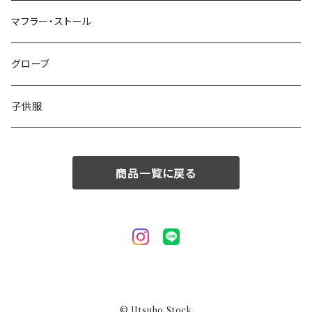
50/XL～
48/L
46/M
～44/S
マフラー・ストール
50/XL～
48/L
46/M
グローブ
50/XL～
48/L
子供服
50/XL～
商品一覧に戻る
© Utsubo Stock