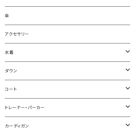
傘
アクセサリー
水着
～44/S
ダウン
46/M
～44/S
コート
48/L
46/M
～44/S
トレーナー・パーカー
50/XL～
48/L
46/M
～44/S
カーディガン