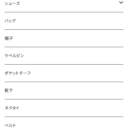
50/XL～
48/L
46/M
～44/S
シューズ
50/XL～
48/L
46/M
～25.5cm
バッグ
50/XL～
48/L
26cm～
帽子
50/XL～
27cm～
ラペルピン
28cm～
ポケットチーフ
靴下
ネクタイ
ベルト