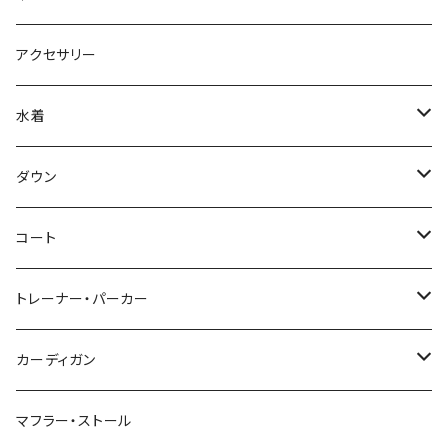
アクセサリー
水着
～44/S
ダウン
46/M
～44/S
コート
48/L
46/M
～44/S
トレーナー・パーカー
50/XL～
48/L
46/M
～44/S
カーディガン
50/XL～
48/L
46/M
～44/S
マフラー・ストール