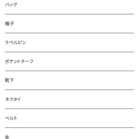
50/XL～
48/L
46/M
～25.5cm
バッグ
50/XL～
48/L
26cm～
帽子
50/XL～
27cm～
ラペルピン
28cm～
ポケットチーフ
靴下
ネクタイ
ベルト
傘