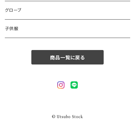
50/XL～
48/L
46/M
グローブ
50/XL～
48/L
子供服
50/XL～
商品一覧に戻る
© Utsubo Stock