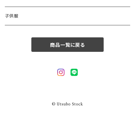
50/XL～
48/L
子供服
50/XL～
商品一覧に戻る
© Utsubo Stock