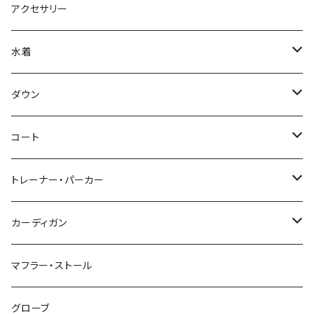
アクセサリー
水着
～44/S
ダウン
46/M
～44/S
コート
48/L
46/M
～44/S
トレーナー・パーカー
50/XL～
48/L
46/M
～44/S
カーディガン
50/XL～
48/L
46/M
～44/S
マフラー・ストール
50/XL～
48/L
46/M
グローブ