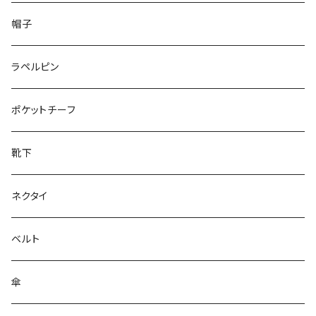
50/XL～
48/L
26cm～
帽子
50/XL～
27cm～
ラペルピン
28cm～
ポケットチーフ
靴下
ネクタイ
ベルト
傘