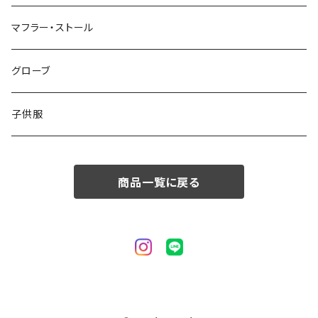
50/XL～
48/L
46/M
～44/S
マフラー・ストール
50/XL～
48/L
46/M
グローブ
50/XL～
48/L
子供服
50/XL～
商品一覧に戻る