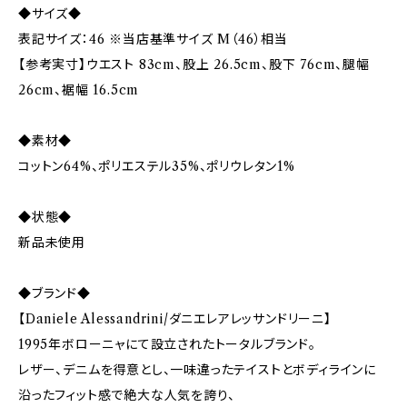
◆サイズ◆
表記サイズ：46 ※当店基準サイズ M（46）相当
【参考実寸】ウエスト 83cm、股上 26.5cm、股下 76cm、腿幅
26cm、裾幅 16.5cm
◆素材◆
コットン64%、ポリエステル35%、ポリウレタン1%
◆状態◆
新品未使用
◆ブランド◆
【Daniele Alessandrini/ダニエレアレッサンドリーニ】
1995年ボローニャにて設立されたトータルブランド。
レザー、デニムを得意とし、一味違ったテイストとボディラインに
沿ったフィット感で絶大な人気を誇り、