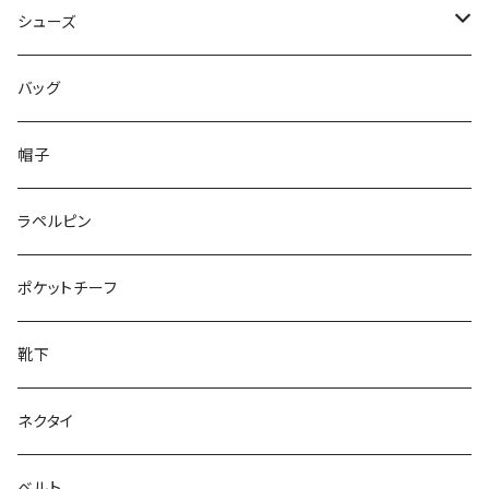
50/XL～
48/L
46/M
～44/S
シューズ
50/XL～
48/L
46/M
～25.5cm
バッグ
50/XL～
48/L
26cm～
帽子
50/XL～
27cm～
ラペルピン
28cm～
ポケットチーフ
靴下
ネクタイ
ベルト