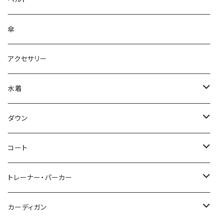
傘
アクセサリー
水着
～44/S
ダウン
46/M
～44/S
コート
48/L
46/M
～44/S
トレーナー・パーカー
50/XL～
48/L
46/M
～44/S
カーディガン