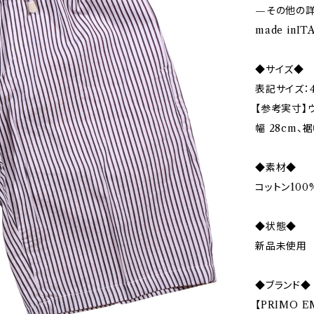
—その他の
made inI
◆サイズ◆
表記サイズ：4
【参考実寸】ウエ
幅 28cm、裾
◆素材◆
コットン100
◆状態◆
新品未使用
◆ブランド◆
【PRIMO 