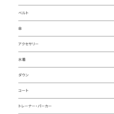
ベルト
傘
アクセサリー
水着
～44/S
ダウン
46/M
～44/S
コート
48/L
46/M
～44/S
トレーナー・パーカー