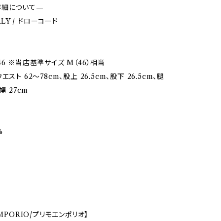
詳細について—
TALY / ドローコード
6 ※当店基準サイズ M（46）相当
スト 62〜78cm、股上 26.5cm、股下 26.5cm、腿
幅 27cm
%
EMPORIO/プリモエンポリオ】