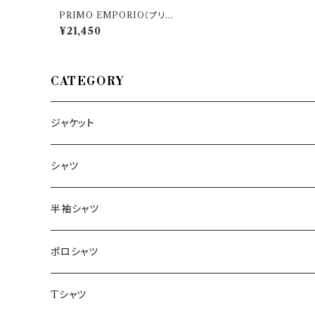
PRIMO EMPORIO（プリモ
エンポリオ） ハーフパンツ 36
¥21,450
24 2356 34898
CATEGORY
ジャケット
～44/S
シャツ
46/M
～44/S
半袖シャツ
48/L
46/M
～44/S
ポロシャツ
50/XL～
48/L
46/M
～44/S
Tシャツ