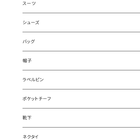
50/XL～
48/L
46/M
～44/S
スーツ
50/XL～
48/L
46/M
～44/S
シューズ
50/XL～
48/L
46/M
～25.5cm
バッグ
50/XL～
48/L
26cm～
帽子
50/XL～
27cm～
ラペルピン
28cm～
ポケットチーフ
靴下
ネクタイ