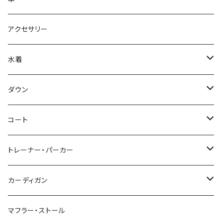
アクセサリー
水着
～44/S
ダウン
46/M
～44/S
コート
48/L
46/M
～44/S
トレーナー・パーカー
50/XL～
48/L
46/M
～44/S
カーディガン
50/XL～
48/L
46/M
～44/S
マフラー・ストール