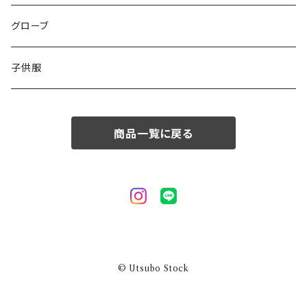
50/XL～
48/L
46/M
グローブ
50/XL～
48/L
子供服
50/XL～
商品一覧に戻る
© Utsubo Stock