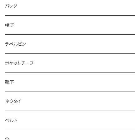
50/XL～
48/L
46/M
～25.5cm
バッグ
50/XL～
48/L
26cm～
帽子
50/XL～
27cm～
ラペルピン
28cm～
ポケットチーフ
靴下
ネクタイ
ベルト
傘