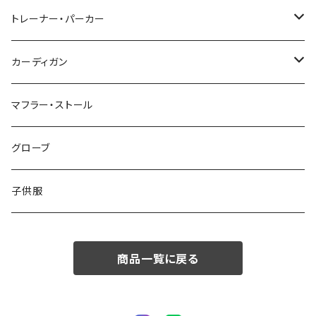
48/L
46/M
～44/S
トレーナー・パーカー
50/XL～
48/L
46/M
～44/S
カーディガン
50/XL～
48/L
46/M
～44/S
マフラー・ストール
50/XL～
48/L
46/M
グローブ
50/XL～
48/L
子供服
50/XL～
商品一覧に戻る