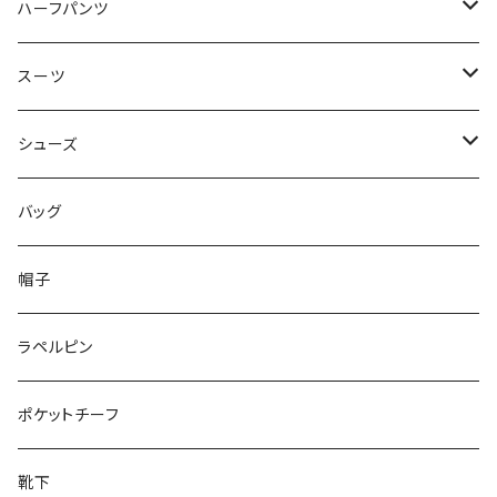
50/XL～
48/L
46/M
～44/S
ハーフパンツ
50/XL～
48/L
46/M
～44/S
スーツ
50/XL～
48/L
46/M
～44/S
シューズ
50/XL～
48/L
46/M
～25.5cm
バッグ
50/XL～
48/L
26cm～
帽子
50/XL～
27cm～
ラペルピン
28cm～
ポケットチーフ
靴下