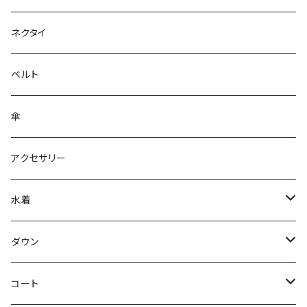
ネクタイ
ベルト
傘
アクセサリー
水着
～44/S
ダウン
46/M
～44/S
コート