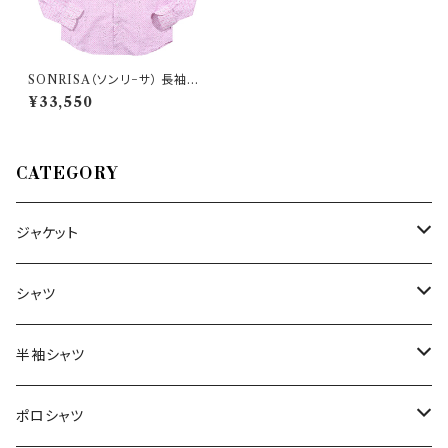
SONRISA（ソンリ−サ） 長袖シ
ャツ T5061 34904
¥33,550
CATEGORY
ジャケット
～44/S
シャツ
46/M
～44/S
半袖シャツ
48/L
46/M
～44/S
ポロシャツ