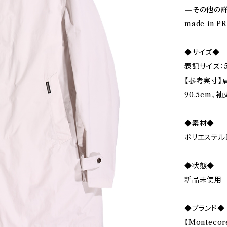
—その他の
made in P
◆サイズ◆
表記サイズ：5
【参考実寸】肩
90.5cm、袖丈
◆素材◆
ポリエステル1
◆状態◆
新品未使用
◆ブランド◆
【Monteco