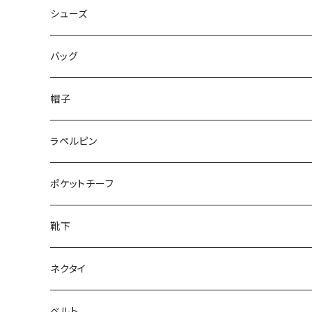
50/XL～
48/L
46/M
～44/S
シューズ
50/XL～
48/L
46/M
～25.5cm
バッグ
50/XL～
48/L
26cm～
帽子
50/XL～
27cm～
ラペルピン
28cm～
ポケットチーフ
靴下
ネクタイ
ベルト