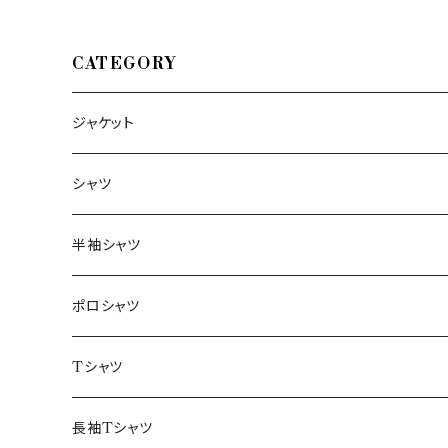
CATEGORY
ジャケット
～44/S
シャツ
46/M
～44/S
半袖シャツ
48/L
46/M
～44/S
ポロシャツ
50/XL～
48/L
46/M
～44/S
Tシャツ
50/XL～
48/L
46/M
～44/S
長袖Tシャツ