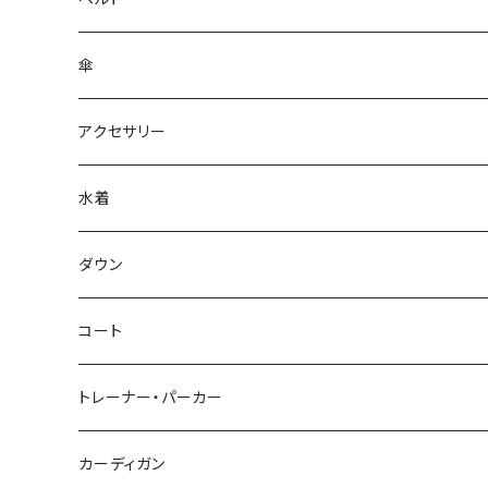
傘
アクセサリー
水着
～44/S
ダウン
46/M
～44/S
コート
48/L
46/M
～44/S
トレーナー・パーカー
50/XL～
48/L
46/M
～44/S
カーディガン