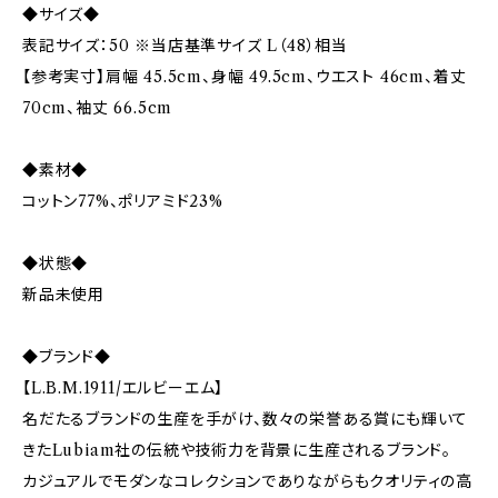
◆サイズ◆
表記サイズ：50 ※当店基準サイズ L（48）相当
【参考実寸】肩幅 45.5cm、身幅 49.5cm、ウエスト 46cm、着丈
70cm、袖丈 66.5cm
◆素材◆
コットン77%、ポリアミド23%
◆状態◆
新品未使用
◆ブランド◆
【L.B.M.1911/エルビーエム】
名だたるブランドの生産を手がけ、数々の栄誉ある賞にも輝いて
きたLubiam社の伝統や技術力を背景に生産されるブランド。
カジュアルでモダンなコレクションでありながらもクオリティの高