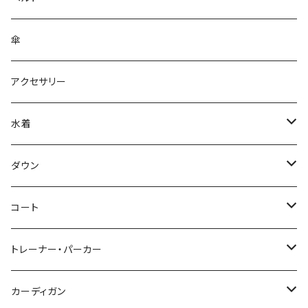
傘
アクセサリー
水着
～44/S
ダウン
46/M
～44/S
コート
48/L
46/M
～44/S
トレーナー・パーカー
50/XL～
48/L
46/M
～44/S
カーディガン