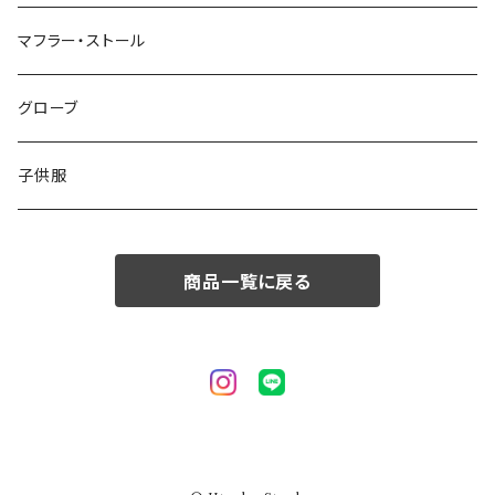
50/XL～
48/L
46/M
～44/S
マフラー・ストール
50/XL～
48/L
46/M
グローブ
50/XL～
48/L
子供服
50/XL～
商品一覧に戻る