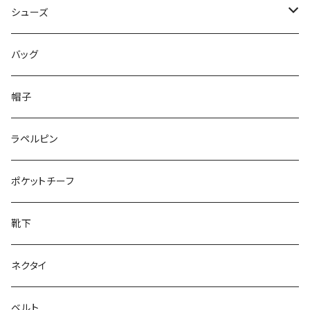
50/XL～
48/L
46/M
～44/S
シューズ
50/XL～
48/L
46/M
～25.5cm
バッグ
50/XL～
48/L
26cm～
帽子
50/XL～
27cm～
ラペルピン
28cm～
ポケットチーフ
靴下
ネクタイ
ベルト