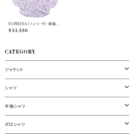
SONRISA（ソンリ−サ） 長袖シ
ャツ SA5572 34922
¥33,550
CATEGORY
ジャケット
～44/S
シャツ
46/M
～44/S
半袖シャツ
48/L
46/M
～44/S
ポロシャツ