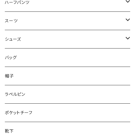
50/XL～
48/L
46/M
～44/S
ハーフパンツ
50/XL～
48/L
46/M
～44/S
スーツ
50/XL～
48/L
46/M
～44/S
シューズ
50/XL～
48/L
46/M
～25.5cm
バッグ
50/XL～
48/L
26cm～
帽子
50/XL～
27cm～
ラペルピン
28cm～
ポケットチーフ
靴下