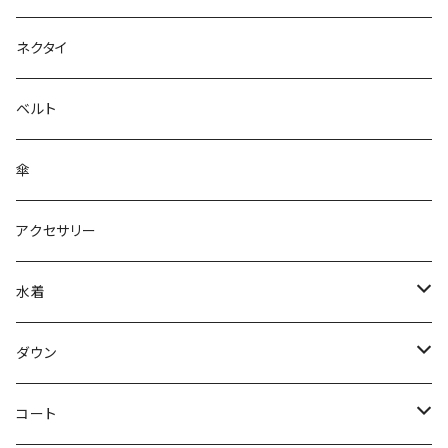
ネクタイ
ベルト
傘
アクセサリー
水着
～44/S
ダウン
46/M
～44/S
コート