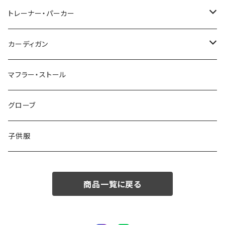
48/L
46/M
～44/S
トレーナー・パーカー
50/XL～
48/L
46/M
～44/S
カーディガン
50/XL～
48/L
46/M
～44/S
マフラー・ストール
50/XL～
48/L
46/M
グローブ
50/XL～
48/L
子供服
50/XL～
商品一覧に戻る