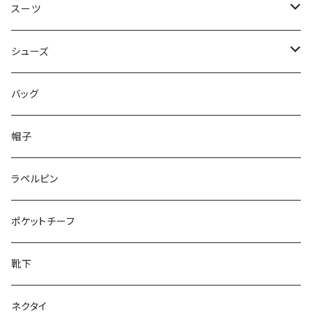
50/XL～
48/L
46/M
～44/S
スーツ
50/XL～
48/L
46/M
～44/S
シューズ
50/XL～
48/L
46/M
～25.5cm
バッグ
50/XL～
48/L
26cm～
帽子
50/XL～
27cm～
ラペルピン
28cm～
ポケットチーフ
靴下
ネクタイ