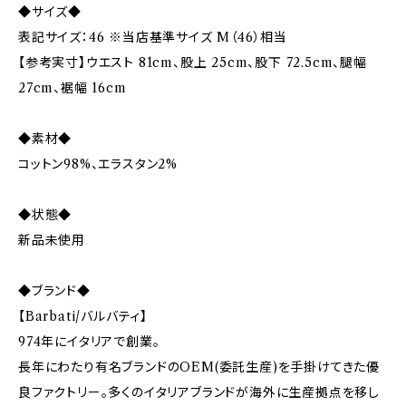
◆サイズ◆
表記サイズ：46 ※当店基準サイズ M（46）相当
【参考実寸】ウエスト 81cm、股上 25cm、股下 72.5cm、腿幅
27cm、裾幅 16cm
◆素材◆
コットン98%、エラスタン2%
◆状態◆
新品未使用
◆ブランド◆
【Barbati/バルバティ】
974年にイタリアで創業。
長年にわたり有名ブランドのOEM(委託生産)を手掛けてきた優
良ファクトリー。多くのイタリアブランドが海外に生産拠点を移し