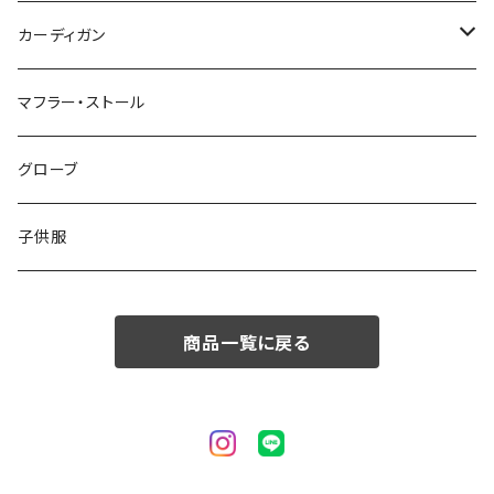
50/XL～
48/L
46/M
～44/S
カーディガン
50/XL～
48/L
46/M
～44/S
マフラー・ストール
50/XL～
48/L
46/M
グローブ
50/XL～
48/L
子供服
50/XL～
商品一覧に戻る