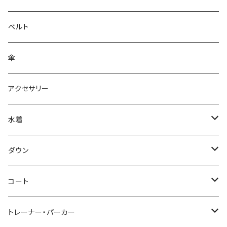
ベルト
傘
アクセサリー
水着
～44/S
ダウン
46/M
～44/S
コート
48/L
46/M
～44/S
トレーナー・パーカー