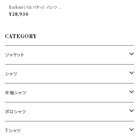
Barbati（バルバティ） パンツ 22
3382 34943
¥28,930
CATEGORY
ジャケット
～44/S
シャツ
46/M
～44/S
半袖シャツ
48/L
46/M
～44/S
ポロシャツ
50/XL～
48/L
46/M
～44/S
Tシャツ