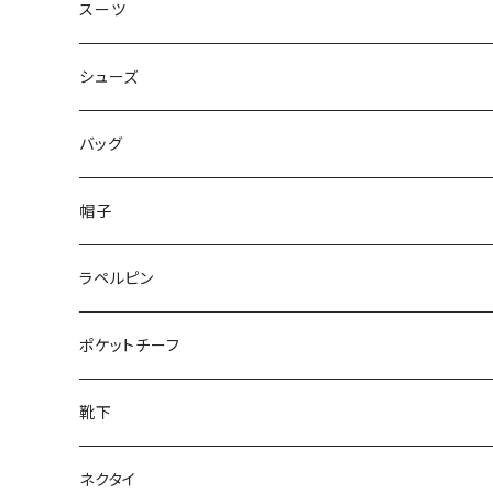
50/XL～
48/L
46/M
～44/S
スーツ
50/XL～
48/L
46/M
～44/S
シューズ
50/XL～
48/L
46/M
～25.5cm
バッグ
50/XL～
48/L
26cm～
帽子
50/XL～
27cm～
ラペルピン
28cm～
ポケットチーフ
靴下
ネクタイ