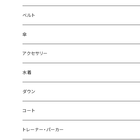
ベルト
傘
アクセサリー
水着
～44/S
ダウン
46/M
～44/S
コート
48/L
46/M
～44/S
トレーナー・パーカー