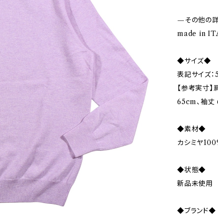
—その他の
made in I
◆サイズ◆
表記サイズ：5
【参考実寸】肩
65cm、袖丈 
◆素材◆
カシミヤ100
◆状態◆
新品未使用
◆ブランド◆