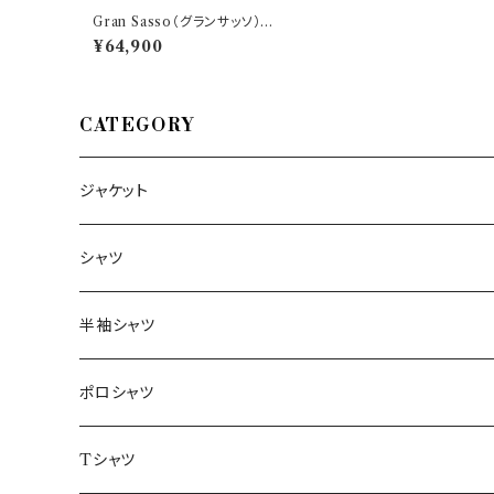
Gran Sasso（グランサッソ）
丸首セーター A2024 57167/
¥64,900
13690 35145
CATEGORY
ジャケット
～44/S
シャツ
46/M
～44/S
半袖シャツ
48/L
46/M
～44/S
ポロシャツ
50/XL～
48/L
46/M
～44/S
Tシャツ