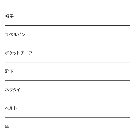
50/XL～
48/L
26cm～
帽子
50/XL～
27cm～
ラペルピン
28cm～
ポケットチーフ
靴下
ネクタイ
ベルト
傘