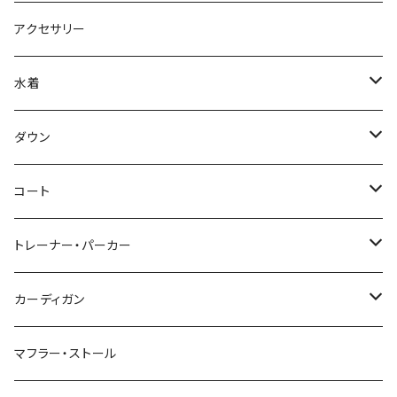
アクセサリー
水着
～44/S
ダウン
46/M
～44/S
コート
48/L
46/M
～44/S
トレーナー・パーカー
50/XL～
48/L
46/M
～44/S
カーディガン
50/XL～
48/L
46/M
～44/S
マフラー・ストール