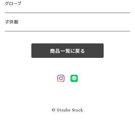
50/XL～
48/L
46/M
グローブ
50/XL～
48/L
子供服
50/XL～
商品一覧に戻る
© Utsubo Stock