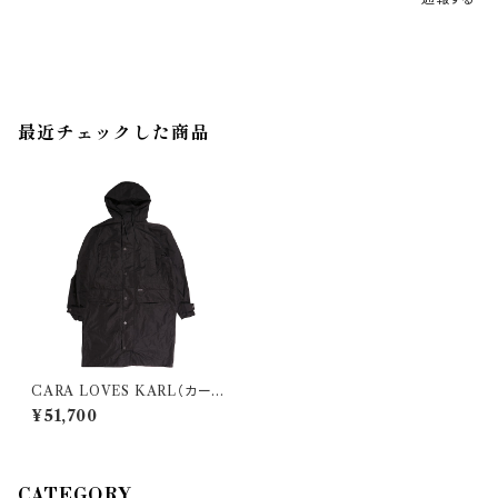
最近チェックした商品
CARA LOVES KARL（カーラ
ラブス カール） コート 226W15
¥51,700
62 35158
CATEGORY