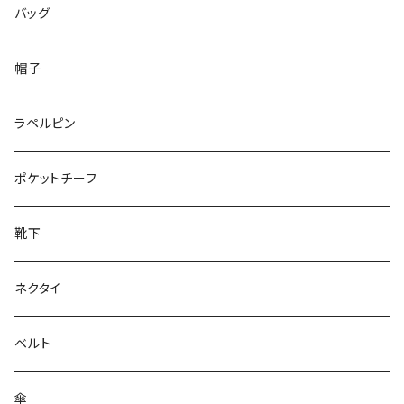
50/XL～
48/L
46/M
～25.5cm
バッグ
50/XL～
48/L
26cm～
帽子
50/XL～
27cm～
ラペルピン
28cm～
ポケットチーフ
靴下
ネクタイ
ベルト
傘