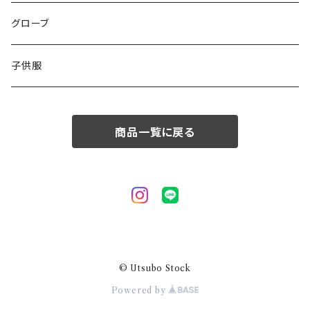
50/XL～
48/L
46/M
グローブ
50/XL～
48/L
子供服
50/XL～
商品一覧に戻る
© Utsubo Stock
Powered by