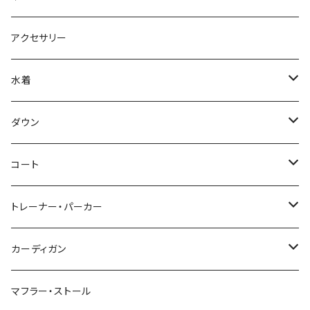
アクセサリー
水着
～44/S
ダウン
46/M
～44/S
コート
48/L
46/M
～44/S
トレーナー・パーカー
50/XL～
48/L
46/M
～44/S
カーディガン
50/XL～
48/L
46/M
～44/S
マフラー・ストール