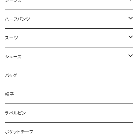
50/XL～
48/L
46/M
～44/S
ジーンズ
50/XL～
48/L
46/M
～44/S
ハーフパンツ
50/XL～
48/L
46/M
～44/S
スーツ
50/XL～
48/L
46/M
～44/S
シューズ
50/XL～
48/L
46/M
～25.5cm
バッグ
50/XL～
48/L
26cm～
帽子
50/XL～
27cm～
ラペルピン
28cm～
ポケットチーフ