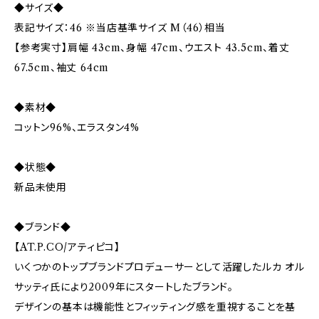
◆サイズ◆
表記サイズ：46 ※当店基準サイズ M（46）相当
【参考実寸】肩幅 43cm、身幅 47cm、ウエスト 43.5cm、着丈
67.5cm、袖丈 64cm
◆素材◆
コットン96%、エラスタン4%
◆状態◆
新品未使用
◆ブランド◆
【AT.P.CO/アティピコ】
いくつかのトップブランドプロデューサーとして活躍したルカ オル
サッティ氏により2009年にスタートしたブランド。
デザインの基本は機能性とフィッティング感を重視することを基