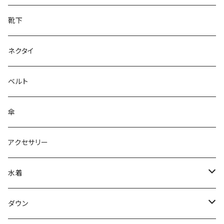
靴下
ネクタイ
ベルト
傘
アクセサリー
水着
～44/S
ダウン