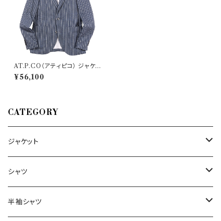
AT.P.CO（アティピコ） ジャケッ
ト A222ALAN60 35123
¥56,100
CATEGORY
ジャケット
～44/S
シャツ
46/M
～44/S
半袖シャツ