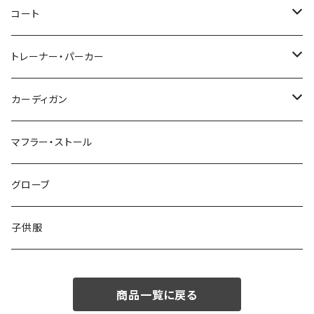
46/M
～44/S
コート
48/L
46/M
～44/S
トレーナー・パーカー
50/XL～
48/L
46/M
～44/S
カーディガン
50/XL～
48/L
46/M
～44/S
マフラー・ストール
50/XL～
48/L
46/M
グローブ
50/XL～
48/L
子供服
50/XL～
商品一覧に戻る