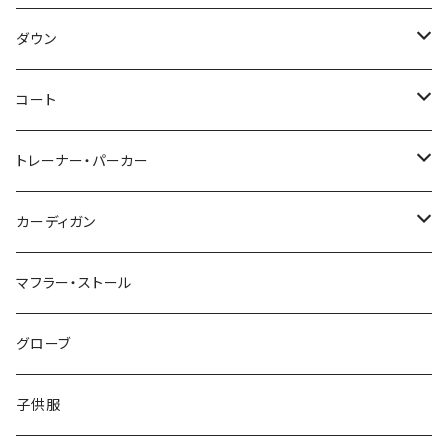
～44/S
ダウン
46/M
～44/S
コート
48/L
46/M
～44/S
トレーナー・パーカー
50/XL～
48/L
46/M
～44/S
カーディガン
50/XL～
48/L
46/M
～44/S
マフラー・ストール
50/XL～
48/L
46/M
グローブ
50/XL～
48/L
子供服