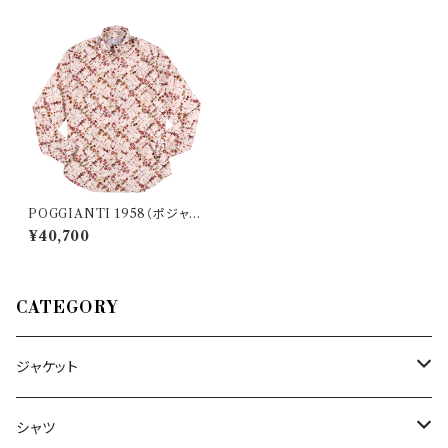
POGGIANTI 1958（ポジャン
ティ 1958） 長袖シャツ FIREN
¥40,700
ZE31F553126SL 34989
CATEGORY
ジャケット
～44/S
シャツ