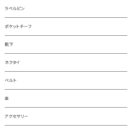
50/XL～
27cm～
ラペルピン
28cm～
ポケットチーフ
靴下
ネクタイ
ベルト
傘
アクセサリー