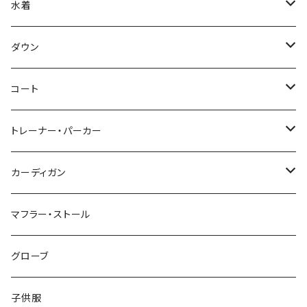
水着
～44/S
ダウン
46/M
～44/S
コート
48/L
46/M
～44/S
トレーナー・パーカー
50/XL～
48/L
46/M
～44/S
カーディガン
50/XL～
48/L
46/M
～44/S
マフラー・ストール
50/XL～
48/L
46/M
グローブ
50/XL～
48/L
子供服