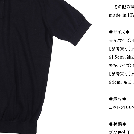
—その他の
made in I
◆サイズ◆
表記サイズ：4
【参考実寸】肩
61.5cm、袖丈
表記サイズ：4
【参考実寸】肩
64cm、袖丈 
◆素材◆
コットン100
◆状態◆
新品未使用