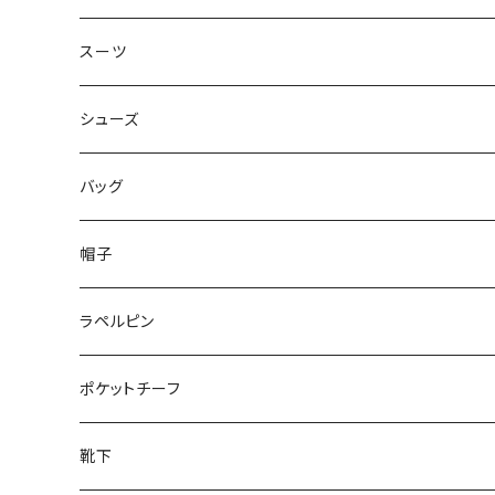
50/XL～
48/L
46/M
～44/S
スーツ
50/XL～
48/L
46/M
～44/S
シューズ
50/XL～
48/L
46/M
～25.5cm
バッグ
50/XL～
48/L
26cm～
帽子
50/XL～
27cm～
ラペルピン
28cm～
ポケットチーフ
靴下