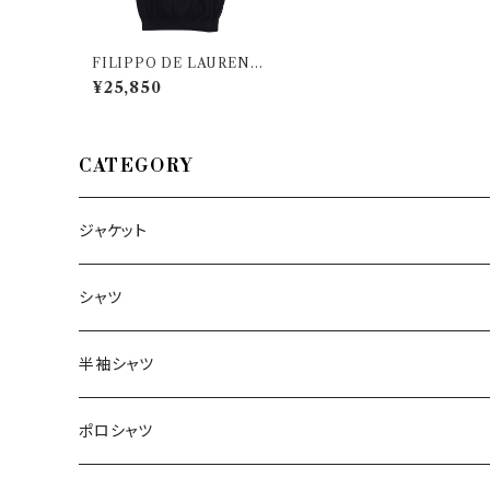
FILIPPO DE LAURENTII
S（フィリッポ デ ラウレンティ
¥25,850
ス） 半袖ポロシャツ PL1MC
SK SU18R 35003
CATEGORY
ジャケット
～44/S
シャツ
46/M
～44/S
半袖シャツ
48/L
46/M
～44/S
ポロシャツ