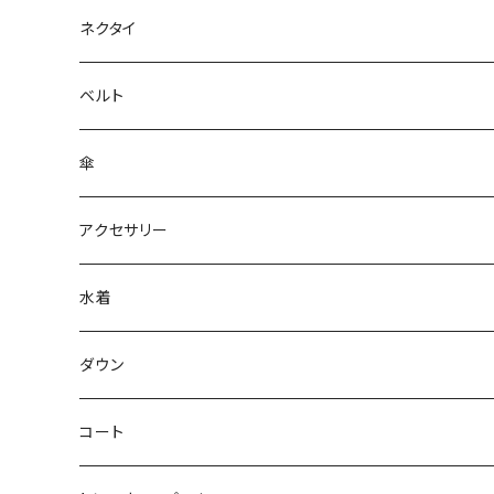
ネクタイ
ベルト
傘
アクセサリー
水着
～44/S
ダウン
46/M
～44/S
コート